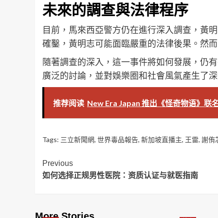
未來的調查與法律程序
目前，馬來西亞警方仍在進行深入調查，黃明
確鑿，黃明志可能面臨嚴重的法律後果。然而
隨著調查的深入，這一事件將如何發展，仍有
廣泛的討論，並對娛樂圈和社會風氣產生了深
推荐阅读
New Era Japan 推出《怪奇物语
Tags:
三立新聞網
,
世界毒品報告
,
新加坡直播主
,
王雷
,
謝侑
Post
Previous
如何选择正规男性医院：资质认证与就医指南
Navigation
More Stories