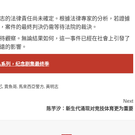
志的法律責任尚未確定。根據法律專家的分析，若證據
，案件的最終判決仍需等待法院的裁決。
待觀察。無論結果如何，這一事件已經在社會上引發了
遠的影響。
》联名系列，纪念剧集最终季
芯
,
賣魚哥
,
馬來西亞警方
,
黃明志
Next
陈芋汐：新生代涌现对竞技体育更为重要