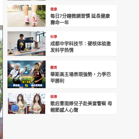
健康
每日7分鐘微調習慣 延長健康
壽命一年
科學
成都中学科技节：硬核体验激
发科学热情
體育
華斯高主場表現強勢，力爭巴
甲勝利
娛樂
歌后曹雨婷兒子赴美當警察 母
親節感人心聲