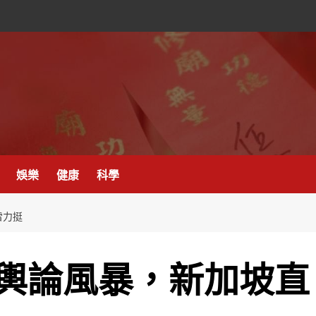
娛樂
健康
科學
雷力挺
輿論風暴，新加坡直