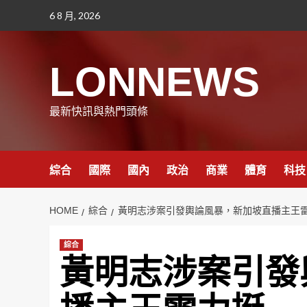
Skip
6 8 月, 2026
to
content
LONNEWS
最新快訊與熱門頭條
綜合
國際
國內
政治
商業
體育
科技
HOME
綜合
黃明志涉案引發輿論風暴，新加坡直播主王
綜合
黃明志涉案引發