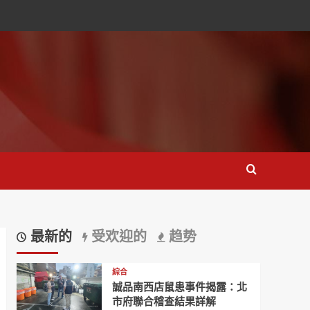
最新的
受欢迎的
趋势
綜合
誠品南西店鼠患事件揭露：北
市府聯合稽查結果詳解