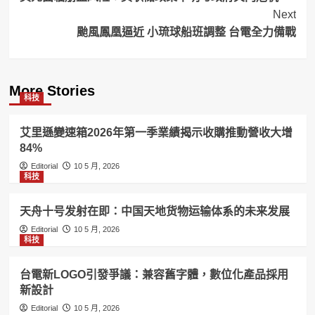
Navigation
Next
颱風鳳凰逼近 小琉球船班調整 台電全力備戰
More Stories
科技
艾里遜變速箱2026年第一季業績揭示收購推動營收大增
84%
Editorial
10 5 月, 2026
科技
天舟十号发射在即：中国天地货物运输体系的未来发展
Editorial
10 5 月, 2026
科技
台電新LOGO引發爭議：兼容舊字體，數位化產品採用
新設計
Editorial
10 5 月, 2026