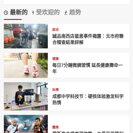
最新的
受欢迎的
趋势
綜合
誠品南西店鼠患事件揭露：北市府聯
合稽查結果詳解
健康
每日7分鐘微調習慣 延長健康壽命一
年
科學
成都中学科技节：硬核体验激发科学
热情
體育