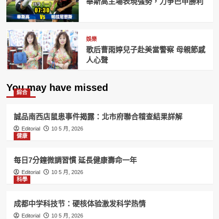
華斯高主場表現強勢，力爭巴甲勝利
娛樂
歌后曹雨婷兒子赴美當警察 母親節感
人心聲
You may have missed
綜合
誠品南西店鼠患事件揭露：北市府聯合稽查結果詳解
Editorial
10 5 月, 2026
健康
每日7分鐘微調習慣 延長健康壽命一年
Editorial
10 5 月, 2026
科學
成都中学科技节：硬核体验激发科学热情
Editorial
10 5 月, 2026