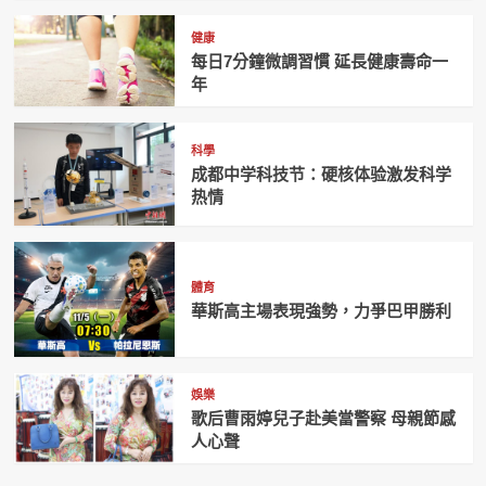
健康
每日7分鐘微調習慣 延長健康壽命一
年
科學
成都中学科技节：硬核体验激发科学
热情
體育
華斯高主場表現強勢，力爭巴甲勝利
娛樂
歌后曹雨婷兒子赴美當警察 母親節感
人心聲