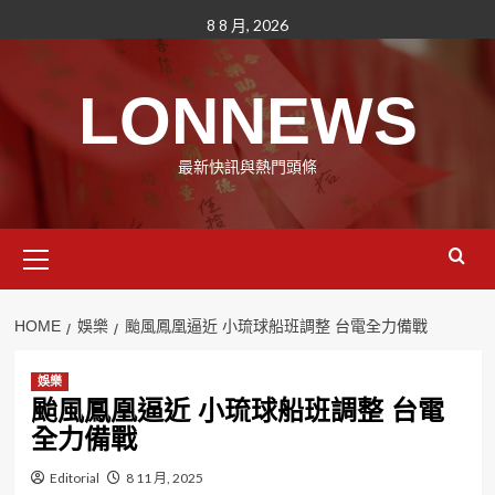
Skip
8 8 月, 2026
to
content
LONNEWS
最新快訊與熱門頭條
Primary
Menu
HOME
娛樂
颱風鳳凰逼近 小琉球船班調整 台電全力備戰
娛樂
颱風鳳凰逼近 小琉球船班調整 台電
全力備戰
Editorial
8 11 月, 2025