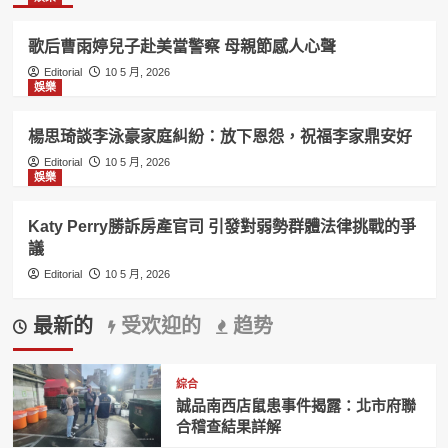
歌后曹雨婷兒子赴美當警察 母親節感人心聲
Editorial
10 5 月, 2026
娛樂
楊思琦談李泳豪家庭糾紛：放下恩怨，祝福李家鼎安好
Editorial
10 5 月, 2026
娛樂
Katy Perry勝訴房產官司 引發對弱勢群體法律挑戰的爭
議
Editorial
10 5 月, 2026
最新的
受欢迎的
趋势
綜合
誠品南西店鼠患事件揭露：北市府聯
合稽查結果詳解