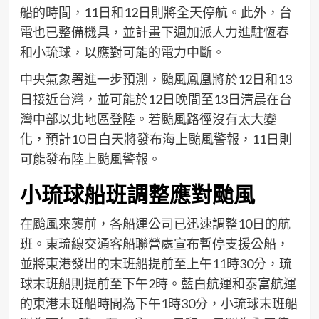
船的時間，11日和12日則將全天停航。此外，台
電也已整備機具，並計畫下週加派人力進駐恆春
和小琉球，以應對可能的電力中斷。
中央氣象署進一步預測，颱風鳳凰將於12日和13
日接近台灣，並可能於12日晚間至13日清晨在台
灣中部以北地區登陸。若颱風路徑沒有太大變
化，預計10日白天將發布海上颱風警報，11日則
可能發布陸上颱風警報。
小琉球船班調整應對颱風
在颱風來襲前，各船運公司已迅速調整10日的航
班。東琉線交通客船聯營處宣布暫停支援公船，
並將東港發出的末班船提前至上午11時30分，琉
球末班船則提前至下午2時。藍白航運和泰富航運
的東港末班船時間為下午1時30分，小琉球末班船