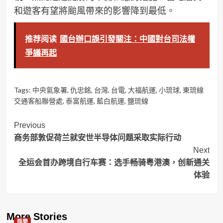
和遊客有望將颱風帶來的影響降到最低。
推荐阅读
國台辦口誤引發關注：中國對台司法權
爭議再起
Tags:
中央氣象署
,
仇忠銘
,
台灣
,
台電
,
大福航運
,
小琉球
,
東琉線
交通客船聯營處
,
泰富航運
,
藍白航運
,
鹽琉線
Post
Previous
商务部敦促荷兰就安世半导体问题采取实际行动
Navigation
Next
全运会首办跨境自行车赛：选手畅骑粤港澳，创新通关
体验
More Stories
娛樂