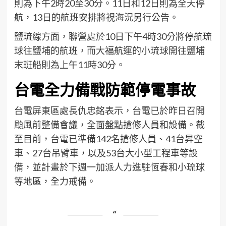
則為下午2時20至30分。11日和12日則為全天停
航，13日的航班安排將視海況另行公告。
鹽琉線方面，聯營處於10日下午4時30分將停航琉
球往鹽埔的航班，而大福航運的小琉球開往鹽埔
末班船則為上午11時30分。
台電全力備戰防範停電事故
台電屏東區處長仇忠銘表示，台電已於昨日召開
颱風前整備會議，全面盤點搶修人員和設備。截
至目前，台電已準備142名搶修人員、41台昇空
車、27台吊臂車，以及53台大小型工程車等設
備，並計畫於下週一加派人力進駐恆春和小琉球
等地區，全力戒備。