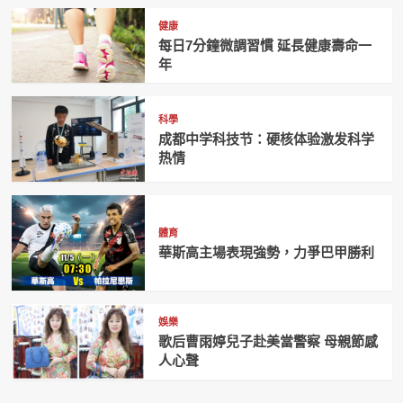
健康
每日7分鐘微調習慣 延長健康壽命一
年
科學
成都中学科技节：硬核体验激发科学
热情
體育
華斯高主場表現強勢，力爭巴甲勝利
娛樂
歌后曹雨婷兒子赴美當警察 母親節感
人心聲