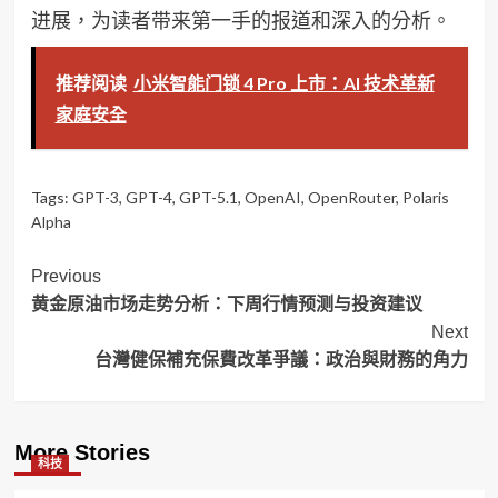
进展，为读者带来第一手的报道和深入的分析。
推荐阅读
小米智能门锁 4 Pro 上市：AI 技术革新
家庭安全
Tags:
GPT-3
,
GPT-4
,
GPT-5.1
,
OpenAI
,
OpenRouter
,
Polaris
Alpha
Post
Previous
黄金原油市场走势分析：下周行情预测与投资建议
Navigation
Next
台灣健保補充保費改革爭議：政治與財務的角力
More Stories
科技