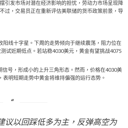
摆引发市场对潜在经济影响的担忧，劳动力市场呈现降
不过，交易员正在重新评估美联储的货币政策前景，导
线收阳线十字星。下周的走势倾向于继续震荡，阻力位在
测试近期低点。若站稳4030美元，黄金有望挑战4075
信号，形成小的上升三角形态。然而，价格在4030美
，表明短期走势中黄金将维持偏强的运行态势。
建议以回踩低多为主，反弹高空为