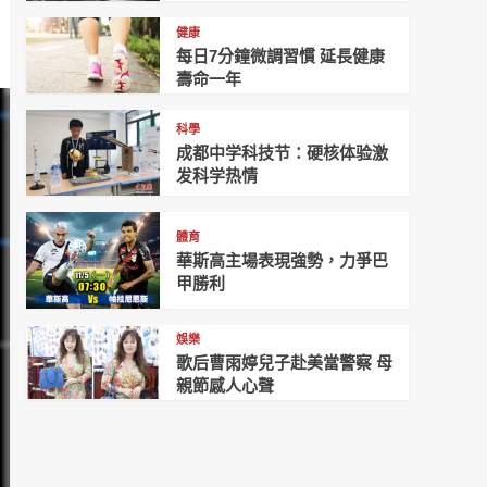
健康
每日7分鐘微調習慣 延長健康
壽命一年
科學
成都中学科技节：硬核体验激
发科学热情
體育
華斯高主場表現強勢，力爭巴
甲勝利
娛樂
歌后曹雨婷兒子赴美當警察 母
親節感人心聲