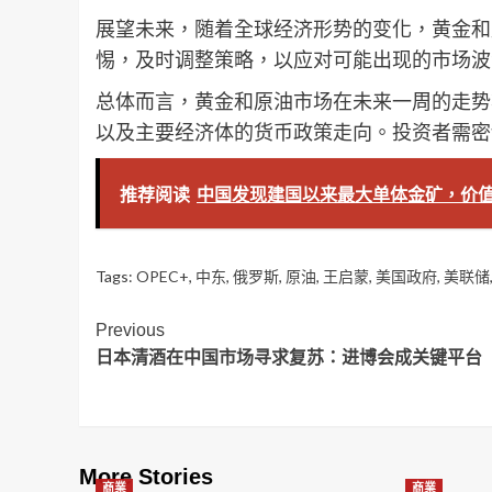
展望未来，随着全球经济形势的变化，黄金和
惕，及时调整策略，以应对可能出现的市场波
总体而言，黄金和原油市场在未来一周的走势
以及主要经济体的货币政策走向。投资者需密
推荐阅读
中国发现建国以来最大单体金矿，价值或
Tags:
OPEC+
,
中东
,
俄罗斯
,
原油
,
王启蒙
,
美国政府
,
美联储
Post
Previous
日本清酒在中国市场寻求复苏：进博会成关键平台
Navigation
More Stories
商業
商業