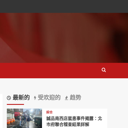
最新的
受欢迎的
趋势
綜合
誠品南西店鼠患事件揭露：北
市府聯合稽查結果詳解