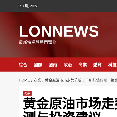
Skip
7 8 月, 2026
to
content
LONNEWS
最新快訊與熱門頭條
綜合
國際
國內
政治
商業
體育
科技
HOME
商業
黄金原油市场走势分析：下周行情预测与投
商業
黄金原油市场走