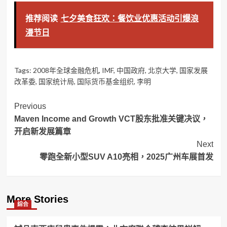
推荐阅读
七夕美食狂欢：餐饮业优惠活动引爆浪
漫节日
Tags:
2008年全球金融危机
,
IMF
,
中国政府
,
北京大学
,
国家发展
改革委
,
国家统计局
,
国际货币基金组织
,
李明
Post
Previous
Maven Income and Growth VCT股东批准关键决议，
Navigation
开启新发展篇章
Next
零跑全新小型SUV A10亮相，2025广州车展首发
More Stories
綜合