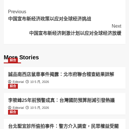
Post
Previous
中国宣布新经济政策以应对全球经济挑战
Navigation
Next
中国宣布新经济刺激计划以应对全球经济放缓
More Stories
綜合
誠品南西店鼠患事件揭露：北市府聯合稽查結果詳解
Editorial
10 5 月, 2026
綜合
李筱峰25年前預警成真：台灣國防預算削減引發熱議
Editorial
10 5 月, 2026
綜合
台北聖宜診所偷拍事件：警方介入調查，民眾權益受關