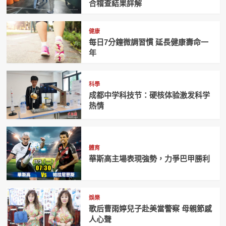
合稽查結果詳解
健康
每日7分鐘微調習慣 延長健康壽命一
年
科學
成都中学科技节：硬核体验激发科学
热情
體育
華斯高主場表現強勢，力爭巴甲勝利
娛樂
歌后曹雨婷兒子赴美當警察 母親節感
人心聲