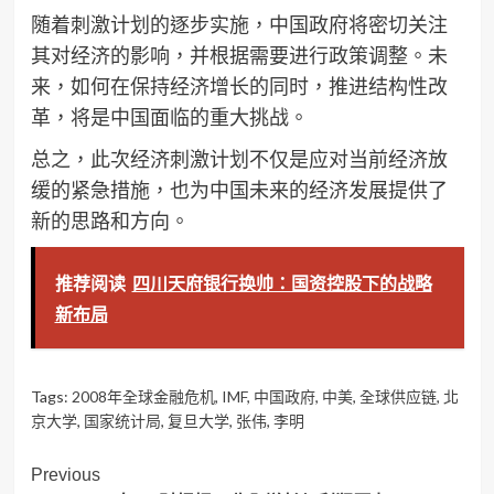
随着刺激计划的逐步实施，中国政府将密切关注
其对经济的影响，并根据需要进行政策调整。未
来，如何在保持经济增长的同时，推进结构性改
革，将是中国面临的重大挑战。
总之，此次经济刺激计划不仅是应对当前经济放
缓的紧急措施，也为中国未来的经济发展提供了
新的思路和方向。
推荐阅读
四川天府银行换帅：国资控股下的战略
新布局
Tags:
2008年全球金融危机
,
IMF
,
中国政府
,
中美
,
全球供应链
,
北
京大学
,
国家统计局
,
复旦大学
,
张伟
,
李明
Post
Previous