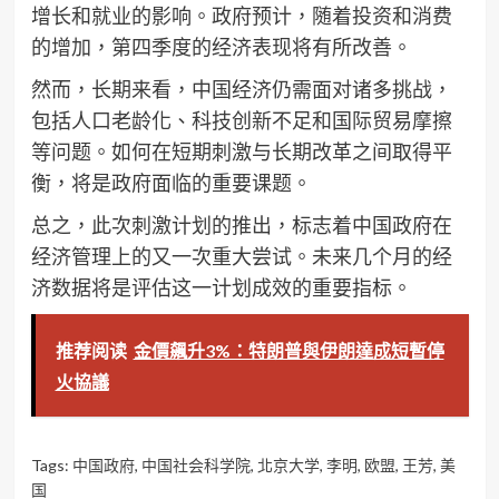
增长和就业的影响。政府预计，随着投资和消费
的增加，第四季度的经济表现将有所改善。
然而，长期来看，中国经济仍需面对诸多挑战，
包括人口老龄化、科技创新不足和国际贸易摩擦
等问题。如何在短期刺激与长期改革之间取得平
衡，将是政府面临的重要课题。
总之，此次刺激计划的推出，标志着中国政府在
经济管理上的又一次重大尝试。未来几个月的经
济数据将是评估这一计划成效的重要指标。
推荐阅读
金價飆升3%：特朗普與伊朗達成短暫停
火協議
Tags:
中国政府
,
中国社会科学院
,
北京大学
,
李明
,
欧盟
,
王芳
,
美
国