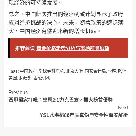
现经济的可持续发展。
总之，中国此次推出的经济刺激计划显示了政府
应对经济挑战的决心。未来，随着政策的逐步落
实，中国经济有望迎来新的增长机遇。
推荐阅读
黄金价格走势分析与市场前景展望
Tags:
中国政府
,
全球金融危机
,
北京大学
,
国家统计局
,
李明
,
欧洲
,
美国
,
财政部
,
金融机构
Post
Previous
西甲國家打吡：皇馬2:1力克巴塞，擴大榜首優勢
Navigation
Next
YSL水蜜桃86产品真伪与安全性深度解析