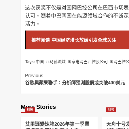
这次获奖不仅是对国网巴控公司在巴西市场表
认可。随着中巴两国在能源领域合作的不断深
活力。
推荐阅读
中国经济增长放缓引发全球关注
Tags:
中国
,
亚马孙流域
,
国家电网巴西控股公司
,
国网巴控
Post
Previous
谷歌與蘋果聯手：分析師預測股價或突破400美元
Navigation
More Stories
科技
科技
艾里遜變速箱2026年第一季業
天舟十号