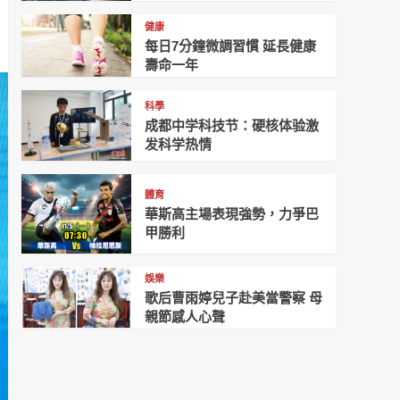
健康
每日7分鐘微調習慣 延長健康
壽命一年
科學
成都中学科技节：硬核体验激
发科学热情
體育
華斯高主場表現強勢，力爭巴
甲勝利
娛樂
歌后曹雨婷兒子赴美當警察 母
親節感人心聲