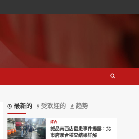
最新的
受欢迎的
趋势
綜合
誠品南西店鼠患事件揭露：北
市府聯合稽查結果詳解