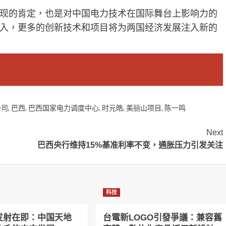
现的肯定，也是对中国电力技术在国际舞台上影响力的
入，更多的创新技术和项目将为两国经济发展注入新的
公司
,
巴西
,
巴西国家电力调度中心
,
时元皓
,
美丽山项目
,
陈一鸣
Next
巴西央行维持15%基准利率不变，通胀压力引发关注
科技
发射在即：中国天地
台電新LOGO引發爭議：兼容舊