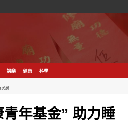
娛樂
健康
科學
新发展
青年基金” 助力睡