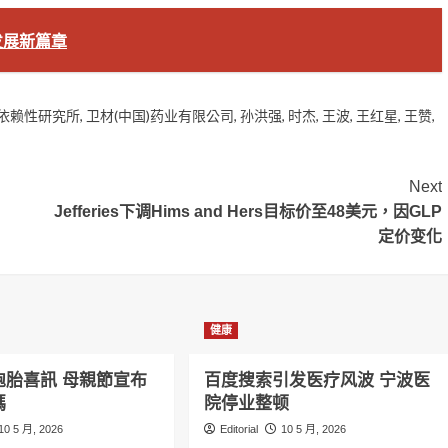
发展新篇章
依赖性研究所
,
卫材(中国)药业有限公司
,
孙洪强
,
时杰
,
王波
,
王红星
,
王赞
,
Next
Jefferies下调Hims and Hers目标价至48美元，因GLP
定价变化
健康
胞胎喜訊 母親節宣布
百度搜索引发医疗风波 宁波医
媽
院停业整顿
10 5 月, 2026
Editorial
10 5 月, 2026