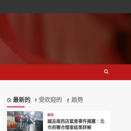
最新的
受欢迎的
趋势
綜合
誠品南西店鼠患事件揭露：北
市府聯合稽查結果詳解