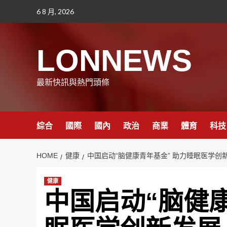
Skip
6 8 月, 2026
to
content
LONNEWS
最新快訊與熱門頭條
綜合
國際
國內
政治
商業
體育
科技
HOME
健康
中国启动“脑健康青年基金” 助力睡眠医学创
健康
中国启动“脑健康