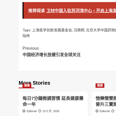
推荐阅读
卫材中国入驻苏河湾中心，开启上海
Tags:
上海医学创新发展基金会
,
冯艳辉
,
北京大学中国药物
陆林
Post
Previous
中国经济增长放缓引发全球关注
Navigation
More Stories
健康
健康
每日7分鐘微調習慣 延長健康壽
愷樂懷雙
命一年
晉升三寶
Editorial
10 5 月, 2026
Editorial