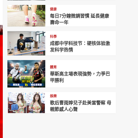
健康
每日7分鐘微調習慣 延長健康
壽命一年
科學
成都中学科技节：硬核体验激
发科学热情
體育
華斯高主場表現強勢，力爭巴
甲勝利
娛樂
歌后曹雨婷兒子赴美當警察 母
親節感人心聲