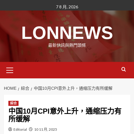
Skip
7 8 月, 2026
to
content
LONNEWS
最新快訊與熱門頭條
Primary
Menu
HOME
綜合
中国10月CPI意外上升，通缩压力有所缓解
綜合
中国10月CPI意外上升，通缩压力有
所缓解
Editorial
10 11 月, 2025