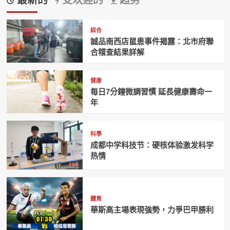
最新的
受欢迎的
趋势
綜合
誠品南西店鼠患事件揭露：北市府聯
合稽查結果詳解
健康
每日7分鐘微調習慣 延長健康壽命一
年
科學
成都中学科技节：硬核体验激发科学
热情
體育
華斯高主場表現強勢，力爭巴甲勝利