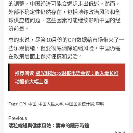
的调整，中国经济可能会逐步走出低迷。然而，
外部不确定性仍然存在，包括地缘政治风险和全
球供应链问题，这些因素可能继续影响中国的经
济前景。
总的来说，尽管10月份的CPI数据给市场带来了一
些乐观情绪，但要彻底消除通缩风险，中国仍需
在政策层面上保持谨慎和灵活。
推荐阅读
极光移动Q3财报电话会议：收入增长推
动股价大幅上涨
Tags:
CPI
,
中国
,
中国人民大学
,
中国国家统计局
,
李明
Post
Previous
端粒縮短與健康風險：壽命的隱形時鐘
Navigation