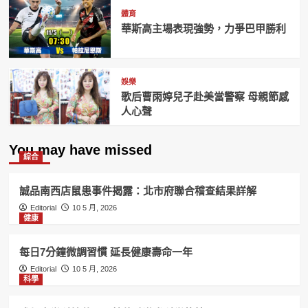
體育
華斯高主場表現強勢，力爭巴甲勝利
娛樂
歌后曹雨婷兒子赴美當警察 母親節感
人心聲
You may have missed
綜合
誠品南西店鼠患事件揭露：北市府聯合稽查結果詳解
Editorial
10 5 月, 2026
健康
每日7分鐘微調習慣 延長健康壽命一年
Editorial
10 5 月, 2026
科學