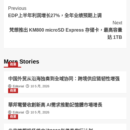
Post
Previous
EDP上半年利润增长27%，全年业绩预期上调
Navigation
Next
梵想推出 KM800 microSD Express 存储卡，最高容量
达 1TB
More Stories
商業
中国外贸从沿海独奏到全域协同：跨境供应链韧性增强
Editorial
10 5 月, 2026
商業
華邦電營收創新高 AI需求推動記憶體市場增長
Editorial
10 5 月, 2026
商業