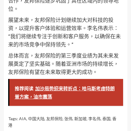
合作，友邦保险逐步巩固了其在区域内的领导地
位。
展望未来，友邦保险计划继续加大对科技的投
资，以提升客户体验和运营效率。李名伟表示：
“我们将继续专注于创新和客户服务，以确保在未
来的市场竞争中保持领先。”
总体而言，友邦保险的第三季度业绩为其未来发
展奠定了坚实基础。随着亚洲市场的持续增长，
友邦保险有望在未来取得更大的成功。
推荐阅读
加沙局势迎来转折点：哈马斯考虑特朗
普方案，油市震荡
Tags:
AIA
,
中国大陆
,
友邦保险
,
张伟
,
新加坡
,
李名伟
,
泰国
,
香
港