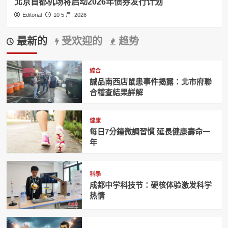
北京首都机场将启动2026年债券发行计划
Editorial
10 5 月, 2026
最新的
受欢迎的
趋势
綜合
誠品南西店鼠患事件揭露：北市府聯
合稽查結果詳解
健康
每日7分鐘微調習慣 延長健康壽命一
年
科學
成都中学科技节：硬核体验激发科学
热情