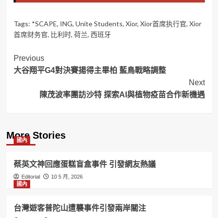
Tags:
*SCAPE
,
ING
,
Unite Students
,
Xior
,
Xior首席执行官
,
Xior
首席财务官
,
比利时
,
荷兰
,
西班牙
Post
Previous
大谷翔平G4對決賽揚得主畢柏 藍鳥戰略調整
Navigation
Next
陳茂波率團訪沙特 探索AI與植物疫苗合作新機遇
More Stories
國內
蔡英文神回應蛋糕盲盒事件 引發網友熱議
Editorial
10 5 月, 2026
國內
台灣遊客普陀山遭襲事件引發兩岸關注