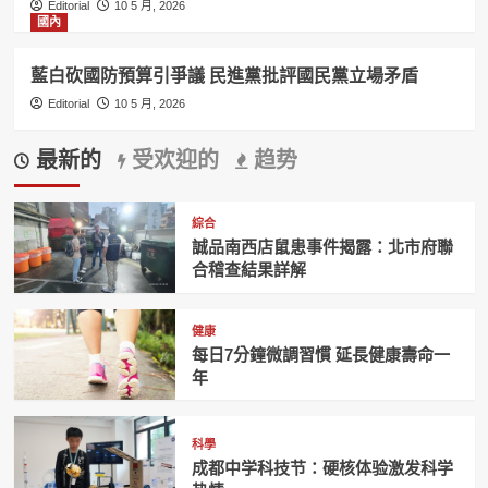
Editorial
10 5 月, 2026
國內
藍白砍國防預算引爭議 民進黨批評國民黨立場矛盾
Editorial
10 5 月, 2026
最新的
受欢迎的
趋势
綜合
誠品南西店鼠患事件揭露：北市府聯
合稽查結果詳解
健康
每日7分鐘微調習慣 延長健康壽命一
年
科學
成都中学科技节：硬核体验激发科学