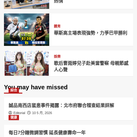
热情
體育
華斯高主場表現強勢，力爭巴甲勝利
娛樂
歌后曹雨婷兒子赴美當警察 母親節感
人心聲
You may have missed
綜合
誠品南西店鼠患事件揭露：北市府聯合稽查結果詳解
Editorial
10 5 月, 2026
健康
每日7分鐘微調習慣 延長健康壽命一年