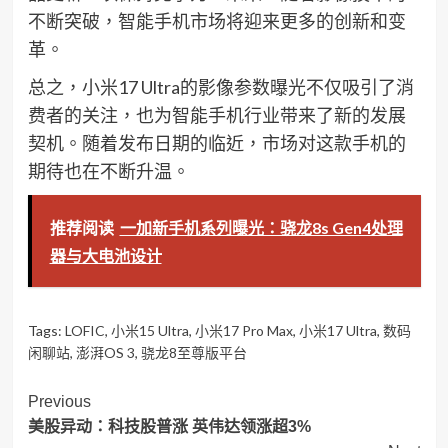
不断突破，智能手机市场将迎来更多的创新和变
革。
总之，小米17 Ultra的影像参数曝光不仅吸引了消
费者的关注，也为智能手机行业带来了新的发展
契机。随着发布日期的临近，市场对这款手机的
期待也在不断升温。
推荐阅读
一加新手机系列曝光：骁龙8s Gen4处理
器与大电池设计
Tags:
LOFIC
,
小米15 Ultra
,
小米17 Pro Max
,
小米17 Ultra
,
数码
闲聊站
,
澎湃OS 3
,
骁龙8至尊版平台
Post
Previous
美股异动：科技股普涨 英伟达领涨超3%
Navigation