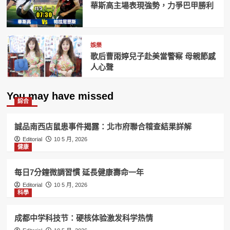
華斯高主場表現強勢，力爭巴甲勝利
娛樂
歌后曹雨婷兒子赴美當警察 母親節感
人心聲
You may have missed
綜合
誠品南西店鼠患事件揭露：北市府聯合稽查結果詳解
Editorial
10 5 月, 2026
健康
每日7分鐘微調習慣 延長健康壽命一年
Editorial
10 5 月, 2026
科學
成都中学科技节：硬核体验激发科学热情