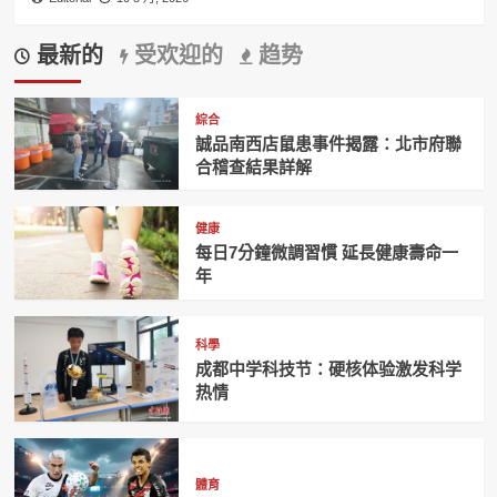
最新的
受欢迎的
趋势
綜合
誠品南西店鼠患事件揭露：北市府聯
合稽查結果詳解
健康
每日7分鐘微調習慣 延長健康壽命一
年
科學
成都中学科技节：硬核体验激发科学
热情
體育