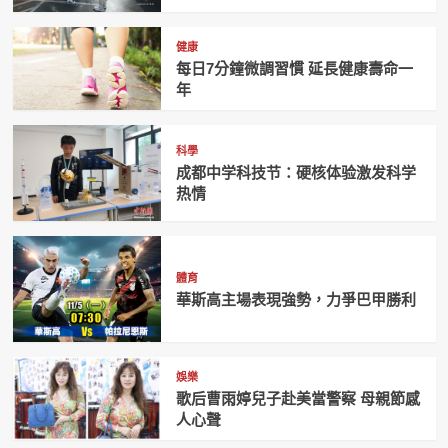
健康
每日7分鐘微調習慣 延長健康壽命一
年
科學
成都中学科技节：硬核体验激发科学
热情
體育
華斯高主場表現強勢，力爭巴甲勝利
娛樂
歌后曹雨婷兒子赴美當警察 母親節感
人心聲