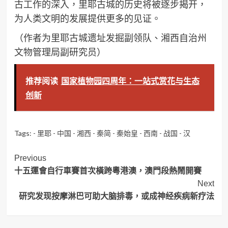
古工作的深入，里耶古城的历史将被逐步揭开，
为人类文明的发展提供更多的见证。
（作者为里耶古城遗址发掘副领队、湘西自治州
文物管理局副研究员）
推荐阅读
国家植物园四周年：一站式赏花与生态
创新
Tags:
- 里耶 - 中国 - 湘西 - 秦简 - 秦始皇 - 西南 - 战国 - 汉
Post
Previous
十五運會自行車賽首次橫跨粵港澳，澳門段熱鬧開賽
Navigation
Next
研究发现按摩淋巴可助大脑排毒，或成神经疾病新疗法