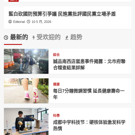
藍白砍國防預算引爭議 民進黨批評國民黨立場矛盾
Editorial
10 5 月, 2026
最新的
受欢迎的
趋势
綜合
誠品南西店鼠患事件揭露：北市府聯
合稽查結果詳解
健康
每日7分鐘微調習慣 延長健康壽命一
年
科學
成都中学科技节：硬核体验激发科学
热情