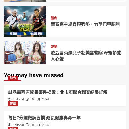
體育
華斯高主場表現強勢，力爭巴甲勝利
娛樂
歌后曹雨婷兒子赴美當警察 母親節感
人心聲
You may have missed
綜合
誠品南西店鼠患事件揭露：北市府聯合稽查結果詳解
Editorial
10 5 月, 2026
健康
每日7分鐘微調習慣 延長健康壽命一年
Editorial
10 5 月, 2026