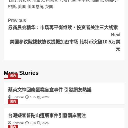
Tags:
共和党
,
加拿大
,
哈佛大学
,
奥巴马
,
民主党
,
特朗普
,
约翰·史
密斯
,
美国
,
美国总统
,
英国
Post
Previous
券商晨会精华：市场再平衡继续，投资者关注三大线索
Navigation
Next
美国参议院拨款协议提振加密市场 比特币突破10.5万美
元
More Stories
國內
蔡英文神回應蛋糕盲盒事件 引發網友熱議
Editorial
10 5 月, 2026
國內
台灣遊客普陀山遭襲事件引發兩岸關注
Editorial
10 5 月, 2026
國內