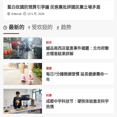
藍白砍國防預算引爭議 民進黨批評國民黨立場矛盾
Editorial
10 5 月, 2026
最新的
受欢迎的
趋势
綜合
誠品南西店鼠患事件揭露：北市府聯
合稽查結果詳解
健康
每日7分鐘微調習慣 延長健康壽命一
年
科學
成都中学科技节：硬核体验激发科学
热情