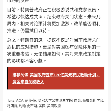
市场的反应。
目前，特朗普政府正在积极游说共和党参议员，
希望尽快达成共识，结束政府关门状态。未来几
周内，相关讨论预计将更加激烈，改革能否顺利
推进，仍需拭目以待。
总之，特朗普的这一提议不仅是对当前政府关门
危机的应对措施，更是对美国医疗保险体系的一
次重要考验。无论结果如何，其对未来政策制定
的影响都不容小觑。
推荐阅读
美国政府宣布120亿美元农民救助计划，
资金来自关税收入
Tags:
ACA
,
丽莎·陈
,
哈佛大学公共卫生学院
,
国会
,
布鲁金斯学会
,
特朗普
,
约翰·史密斯
,
美国
,
美国政府