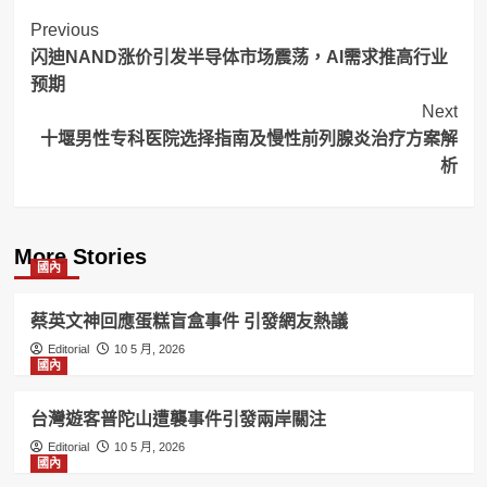
Post
Previous
闪迪NAND涨价引发半导体市场震荡，AI需求推高行业
Navigation
预期
Next
十堰男性专科医院选择指南及慢性前列腺炎治疗方案解
析
More Stories
國內
蔡英文神回應蛋糕盲盒事件 引發網友熱議
Editorial
10 5 月, 2026
國內
台灣遊客普陀山遭襲事件引發兩岸關注
Editorial
10 5 月, 2026
國內