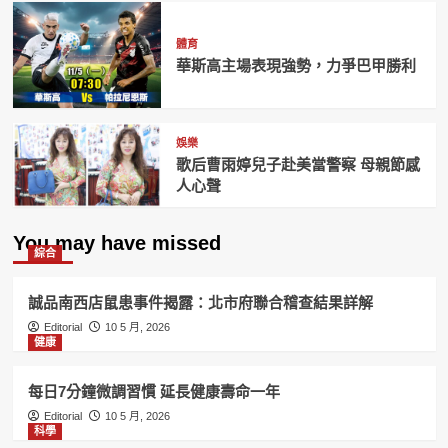
體育
華斯高主場表現強勢，力爭巴甲勝利
娛樂
歌后曹雨婷兒子赴美當警察 母親節感
人心聲
You may have missed
綜合
誠品南西店鼠患事件揭露：北市府聯合稽查結果詳解
Editorial
10 5 月, 2026
健康
每日7分鐘微調習慣 延長健康壽命一年
Editorial
10 5 月, 2026
科學