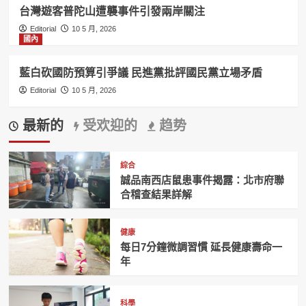
台灣遊客普陀山遭襲事件引發兩岸關注
Editorial
10 5 月, 2026
國內
藍白砍國防預算引爭議 民進黨批評國民黨立場矛盾
Editorial
10 5 月, 2026
最新的
受欢迎的
趋势
綜合
誠品南西店鼠患事件揭露：北市府聯
合稽查結果詳解
健康
每日7分鐘微調習慣 延長健康壽命一
年
科學