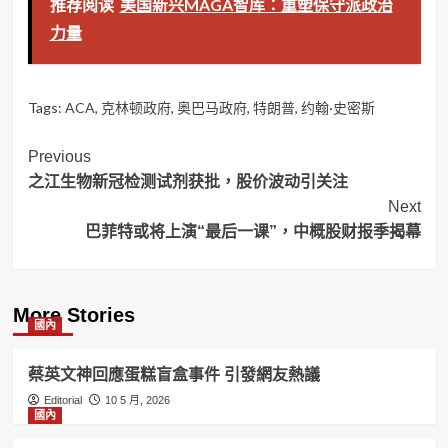
推荐阅读
美国新兴MAGA智库：重塑保守派政治
力量
Tags:
ACA
,
克林顿政府
,
奥巴马政府
,
特朗普
,
约翰·史密斯
Post
Previous
之江生物新冠检测试剂获批，股价波动引关注
Navigation
Next
巴菲特或将上演“最后一课”，中概股财报季揭幕
More Stories
國內
蔡英文神回應蛋糕盲盒事件 引發網友熱議
Editorial
10 5 月, 2026
國內