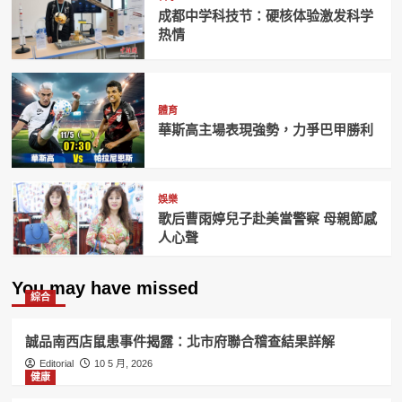
成都中学科技节：硬核体验激发科学
热情
體育
華斯高主場表現強勢，力爭巴甲勝利
娛樂
歌后曹雨婷兒子赴美當警察 母親節感
人心聲
You may have missed
綜合
誠品南西店鼠患事件揭露：北市府聯合稽查結果詳解
Editorial
10 5 月, 2026
健康