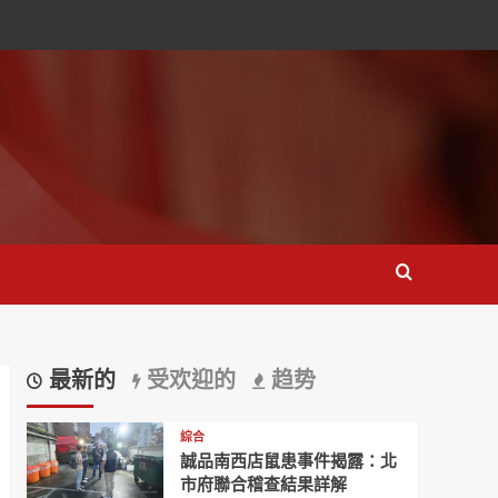
最新的
受欢迎的
趋势
綜合
誠品南西店鼠患事件揭露：北
市府聯合稽查結果詳解