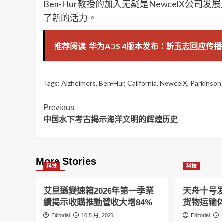
Ben-Hur教授的加入无疑是NewcelX
了新的活力。
推荐阅读
华为ADS 4版本发布：靳玉志回应传
Tags:
Alzheimers
,
Ben-Hur
,
California
,
NewcelX
,
Parkinson
Post
Previous
中国水下考古揭示海洋文明的辉煌历史
Navigation
More Stories
科技
科技
艾里遜變速箱2026年第一季業
天舟十号
績揭示收購推動營收大增84%
货物运输
Editorial
10 5 月, 2026
Editorial