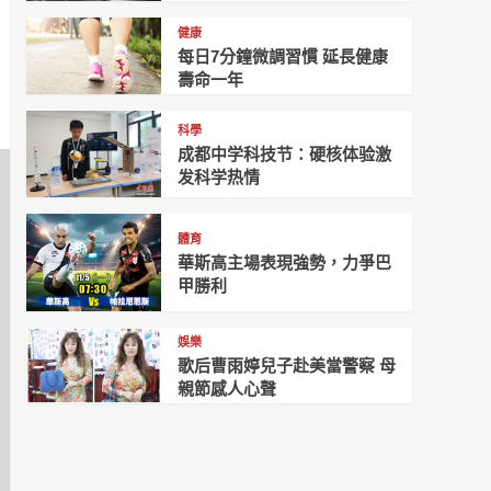
健康
每日7分鐘微調習慣 延長健康
壽命一年
科學
成都中学科技节：硬核体验激
发科学热情
體育
華斯高主場表現強勢，力爭巴
甲勝利
娛樂
歌后曹雨婷兒子赴美當警察 母
親節感人心聲