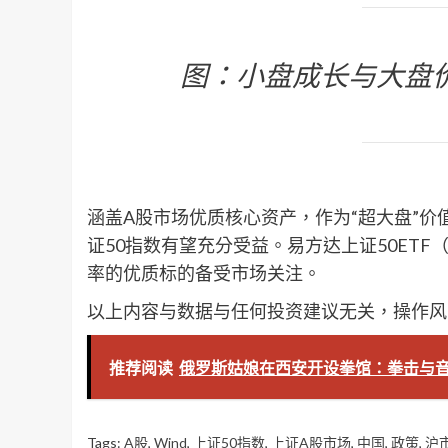
图：小盘成长与大盘
涵盖A股市场优质核心资产，作为“超大盘”价
证50指数有望充分受益。易方达上证50ETF（代码
率的优质标的备受市场关注。
以上内容与数据与任何投资建议无关，操作风
推荐阅读
俄罗斯姑娘在西安开设拳馆：拳击与
Tags:
A股
,
Wind
,
上证50指数
,
上证A股市场
,
中国
,
政策
,
沪