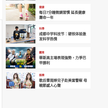
健康
每日7分鐘微調習慣 延長健康
壽命一年
科學
成都中学科技节：硬核体验激
发科学热情
體育
華斯高主場表現強勢，力爭巴
甲勝利
娛樂
歌后曹雨婷兒子赴美當警察 母
親節感人心聲