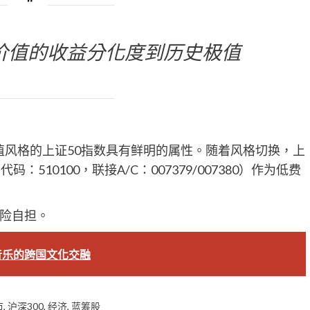
价值的收益分化度到历史极值
值风格的上证50指数具有鲜明的属性。随着风格切换，上
：510100，联接A/C：007379/007380）作为低费
险自担。
音乐的跨国文化交融
市
,
沪深300
,
经济
,
蓝筹股