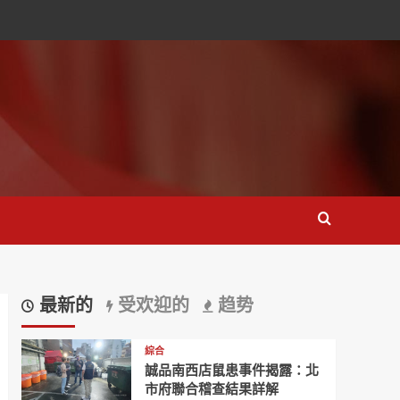
最新的
受欢迎的
趋势
綜合
誠品南西店鼠患事件揭露：北
市府聯合稽查結果詳解