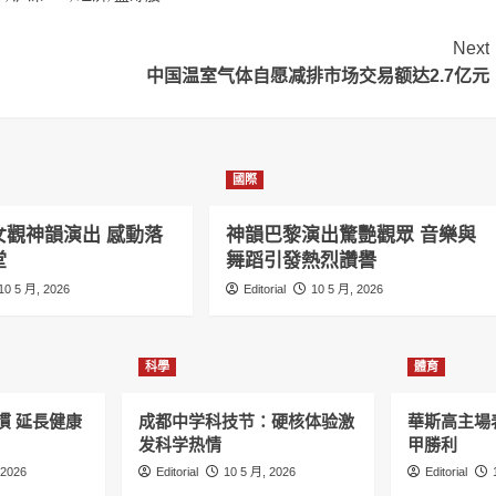
Next
中国温室气体自愿减排市场交易额达2.7亿元
國際
女觀神韻演出 感動落
神韻巴黎演出驚艷觀眾 音樂與
堂
舞蹈引發熱烈讚譽
10 5 月, 2026
Editorial
10 5 月, 2026
科學
體育
慣 延長健康
成都中学科技节：硬核体验激
華斯高主場
发科学热情
甲勝利
 2026
Editorial
10 5 月, 2026
Editorial