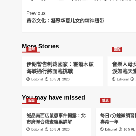
Post
Previous
黄帝文化：凝聚华夏儿女的精神纽带
Navigation
More Stories
國際
國際
伊朗警告制裁國家：霍爾木茲
音樂人母
海峽通行將面臨挑戰
淚如臨天
Editorial
10 5 月, 2026
Editorial
You may have missed
綜合
健康
誠品南西店鼠患事件揭露：北
每日7分鐘微調習
市府聯合稽查結果詳解
壽命一年
Editorial
10 5 月, 2026
Editorial
10 5 月,