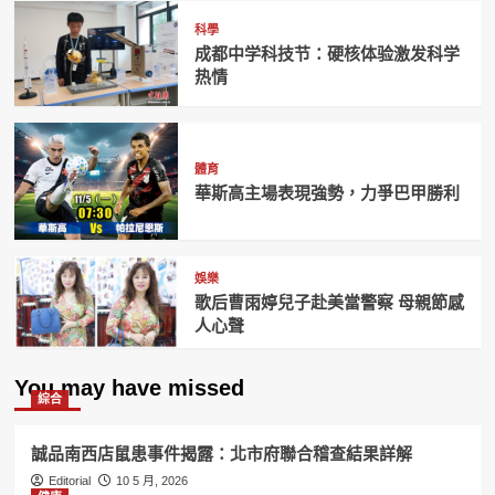
科學
成都中学科技节：硬核体验激发科学
热情
體育
華斯高主場表現強勢，力爭巴甲勝利
娛樂
歌后曹雨婷兒子赴美當警察 母親節感
人心聲
You may have missed
綜合
誠品南西店鼠患事件揭露：北市府聯合稽查結果詳解
Editorial
10 5 月, 2026