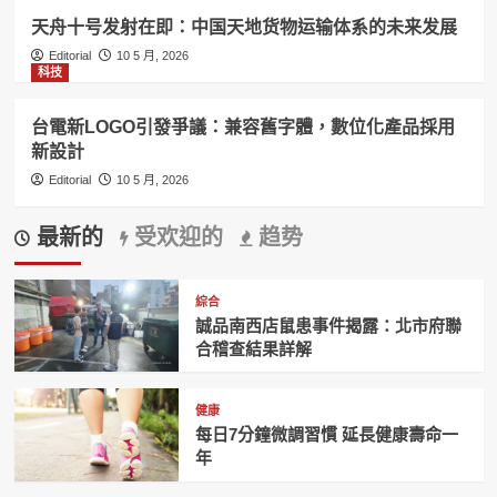
天舟十号发射在即：中国天地货物运输体系的未来发展
Editorial
10 5 月, 2026
科技
台電新LOGO引發爭議：兼容舊字體，數位化產品採用
新設計
Editorial
10 5 月, 2026
最新的
受欢迎的
趋势
綜合
誠品南西店鼠患事件揭露：北市府聯
合稽查結果詳解
健康
每日7分鐘微調習慣 延長健康壽命一
年