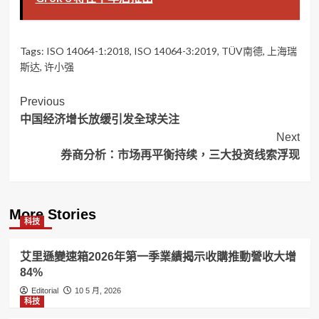
Tags:
ISO 14064-1:2018
,
ISO 14064-3:2019
,
TÜV南德
,
上海瑞
斯达
,
许小强
Post
Previous
中国经济增长放缓引发全球关注
Navigation
Next
券商分析：市场再平衡持续，三大投资线索浮现
More Stories
科技
艾里遜變速箱2026年第一季業績揭示收購推動營收大增
84%
Editorial
10 5 月, 2026
科技