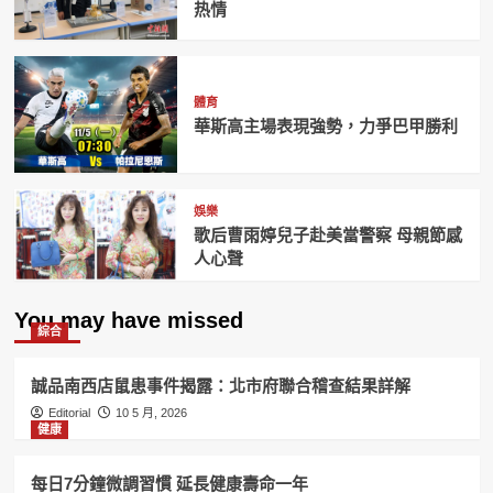
热情
體育
華斯高主場表現強勢，力爭巴甲勝利
娛樂
歌后曹雨婷兒子赴美當警察 母親節感
人心聲
You may have missed
綜合
誠品南西店鼠患事件揭露：北市府聯合稽查結果詳解
Editorial
10 5 月, 2026
健康
每日7分鐘微調習慣 延長健康壽命一年