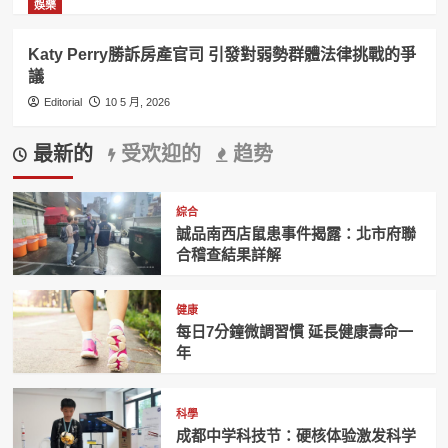
娛樂
Katy Perry勝訴房產官司 引發對弱勢群體法律挑戰的爭
議
Editorial
10 5 月, 2026
最新的
受欢迎的
趋势
綜合
誠品南西店鼠患事件揭露：北市府聯
合稽查結果詳解
健康
每日7分鐘微調習慣 延長健康壽命一
年
科學
成都中学科技节：硬核体验激发科学