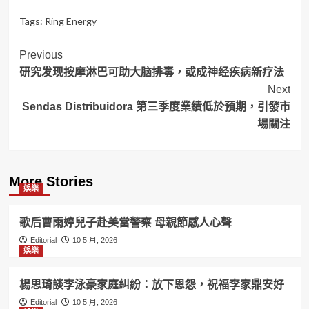
Tags:
Ring Energy
Post
Previous
研究发现按摩淋巴可助大脑排毒，或成神经疾病新疗法
Navigation
Next
Sendas Distribuidora 第三季度業績低於預期，引發市
場關注
More Stories
娛樂
歌后曹雨婷兒子赴美當警察 母親節感人心聲
Editorial
10 5 月, 2026
娛樂
楊思琦談李泳豪家庭糾紛：放下恩怨，祝福李家鼎安好
Editorial
10 5 月, 2026