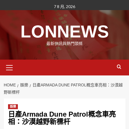
Skip
7 8 月, 2026
to
content
LONNEWS
最新快訊與熱門頭條
Primary
Menu
HOME
娛樂
日產ARMADA DUNE PATROL概念車亮相：沙漠越
野新標杆
娛樂
日產Armada Dune Patrol概念車亮
相：沙漠越野新標杆