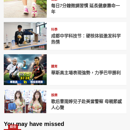
每日7分鐘微調習慣 延長健康壽命一
年
科學
成都中学科技节：硬核体验激发科学
热情
體育
華斯高主場表現強勢，力爭巴甲勝利
娛樂
歌后曹雨婷兒子赴美當警察 母親節感
人心聲
You may have missed
綜合