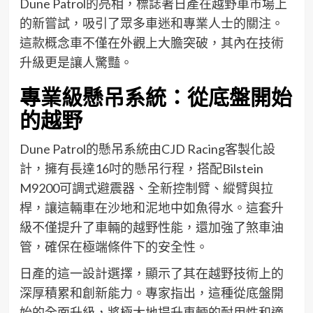
Dune Patrol的亮相，標誌著日產在越野車市場上
的新嘗試，吸引了眾多車迷和專業人士的關注。
這款概念車不僅在外觀上大膽突破，其內在技術
升級更是讓人驚豔。
專業級懸吊系統：從底盤開始
的越野
Dune Patrol的懸吊系統由CJD Racing客製化設
計，擁有長達16吋的懸吊行程，搭配Bilstein
M9200可調式避震器、全新控制臂、縱臂與拉
桿，讓這輛車在沙地和泥地中如魚得水。這套升
級不僅提升了車輛的越野性能，還加強了煞車油
管，確保在極端條件下的安全性。
日產的這一設計選擇，顯示了其在越野技術上的
深厚積累和創新能力。專家指出，這種從底盤開
始的全面升級，將極大地提升車輛的耐用性和適