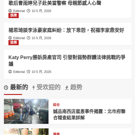
歌后曹雨婷兒子赴美當警察 母親節感人心聲
Editorial
10 5 月, 2026
娛樂
楊思琦談李泳豪家庭糾紛：放下恩怨，祝福李家鼎安好
Editorial
10 5 月, 2026
娛樂
Katy Perry勝訴房產官司 引發對弱勢群體法律挑戰的爭
議
Editorial
10 5 月, 2026
最新的
受欢迎的
趋势
綜合
誠品南西店鼠患事件揭露：北市府聯
合稽查結果詳解
健康