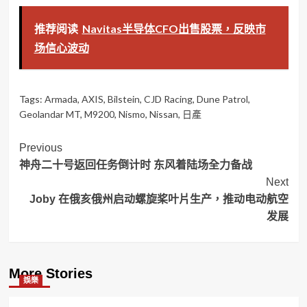
推荐阅读
Navitas半导体CFO出售股票，反映市
场信心波动
Tags:
Armada
,
AXIS
,
Bilstein
,
CJD Racing
,
Dune Patrol
,
Geolandar MT
,
M9200
,
Nismo
,
Nissan
,
日產
Post
Previous
神舟二十号返回任务倒计时 东风着陆场全力备战
Navigation
Next
Joby 在俄亥俄州启动螺旋桨叶片生产，推动电动航空
发展
More Stories
娛樂