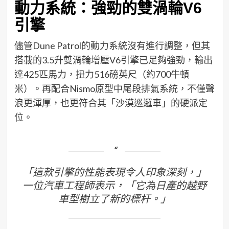
動力系統：強勁的雙渦輪V6
引擎
儘管Dune Patrol的動力系統沒有進行調整，但其
搭載的3.5升雙渦輪增壓V6引擎已足夠強勁，輸出
達425匹馬力，扭力516磅英尺（約700牛頓
米）。再配合Nismo原型中尾段排氣系統，不僅聲
浪更渾厚，也更符合其「沙漠巡邏車」的硬派定
位。
「這款引擎的性能表現令人印象深刻，」
一位汽車工程師表示，「它為日產的越野
車型樹立了新的標杆。」