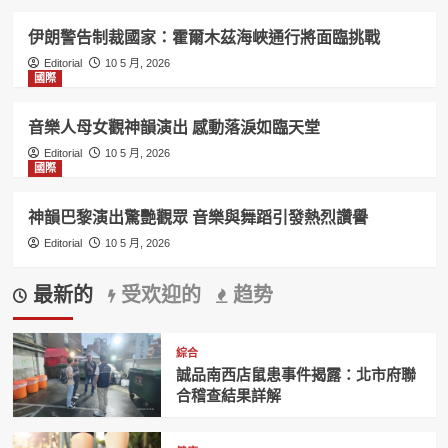
伊朗警告制裁國家：霍爾木茲海峽通行將面臨挑戰
Editorial
10 5 月, 2026
國際
音樂人母女觀神韻演出 感動落淚如臨天堂
Editorial
10 5 月, 2026
國際
神韻巴黎演出驚艷觀眾 音樂與舞蹈引發熱烈讚譽
Editorial
10 5 月, 2026
最新的
受欢迎的
趋势
綜合
誠品南西店鼠患事件揭露：北市府聯
合稽查結果詳解