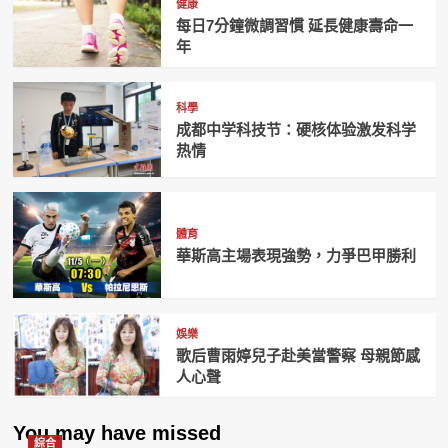
健康
每日7分鐘微調習慣 延長健康壽命一
年
科學
成都中学科技节：硬核体验激发科学
热情
體育
華斯高主場表現強勢，力爭巴甲勝利
娛樂
歌后曹雨婷兒子赴美當警察 母親節感
人心聲
You may have missed
綜合