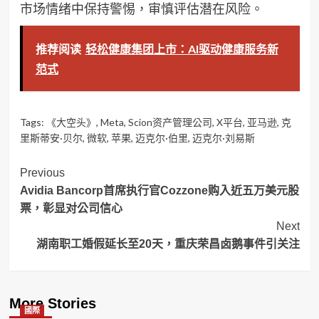
市场情绪中保持警惕，审慎评估潜在风险。
推荐阅读
轻松健康集团上市：AI驱动健康服务新
范式
Tags:
《大空头》
,
Meta
,
Scion资产管理公司
,
X平台
,
亚马逊
,
克
里斯蒂安·贝尔
,
微软
,
苹果
,
迈克尔·伯里
,
迈克尔·刘易斯
Post
Previous
Avidia Bancorp首席执行官Cozzone购入近五万美元股
Navigation
票，彰显对公司信心
Next
湖南职工婚假延长至20天，重庆荣昌卤鹅事件引关注
More Stories
國際