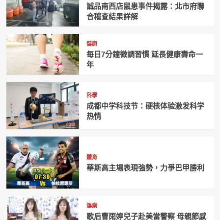
誠品南西店鼠患事件揭露：北市府聯
合稽查結果詳解
健康
每日7分鐘微調習慣 延長健康壽命一
年
科學
成都中学科技节：硬核体验激发科学
热情
體育
華斯高主場表現強勢，力爭巴甲勝利
娛樂
歌后曹雨婷兒子赴美當警察 母親節感