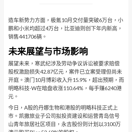
造车新势力方面，极氪10月交付量突破6万台，小
鹏和小米均超过4万台，比亚迪则创下年内新高，
销售441706辆。
未来展望与市场影响
展望未来，寒武纪涉及劳动争议诉讼被要求赔偿
股权激励损失42.87亿元，案件已立案受理但尚未
开庭。澳门10月博彩收入升15.9%，超出预期，而
明略科技-W在暗盘收涨110.64%，每手赚6240港
元。
今日，A股的丹娜生物和港股的明略科技正式上
市。凯撒旅业子公司拟投资建设和运营青岛信号
山青年旅居社区项目，永吉股份则计划以3100万