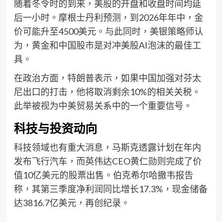
随着冬令时的到来，美股的开盘和收盘时间均延
后一小时。摩根士丹利预测，到2026年年中，金
价可能升至4500美元。与此同时，美银策略师认
为，黄金和中国股市是对冲美股AI泡沫的最佳工
具。
在政治方面，特朗普表示，如果中国加强对芬太
尼出口的打击，他将取消剩余10%的相关关税。
此举被视为中美贸易关系中的一个重要信号。
科技与投资动向
科技领域也有重大消息，马斯克透露计划在年内
发布飞行汽车，而英伟达CEO黄仁勋则完成了价
值10亿美元的股票出售。伯克希尔哈撒韦报告
称，其第三季度净利润同比增长17.3%，现金储备
达3816.7亿美元，再创纪录。