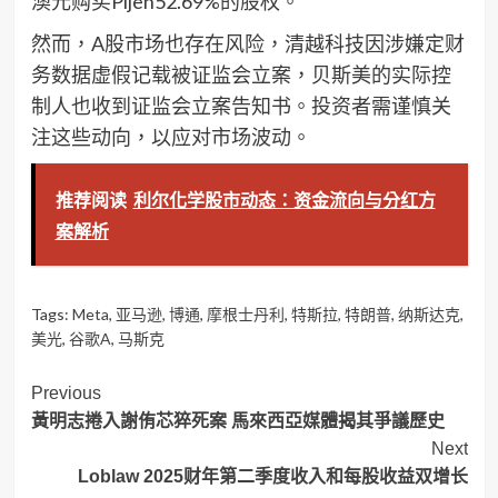
澳元购买Pijen52.69%的股权。
然而，A股市场也存在风险，清越科技因涉嫌定财
务数据虚假记载被证监会立案，贝斯美的实际控
制人也收到证监会立案告知书。投资者需谨慎关
注这些动向，以应对市场波动。
推荐阅读
利尔化学股市动态：资金流向与分红方
案解析
Tags:
Meta
,
亚马逊
,
博通
,
摩根士丹利
,
特斯拉
,
特朗普
,
纳斯达克
,
美光
,
谷歌A
,
马斯克
Post
Previous
黃明志捲入謝侑芯猝死案 馬來西亞媒體揭其爭議歷史
Navigation
Next
Loblaw 2025财年第二季度收入和每股收益双增长