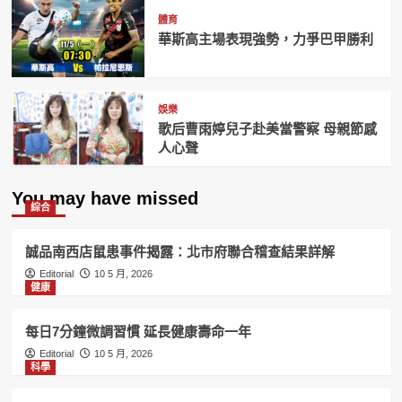
體育
華斯高主場表現強勢，力爭巴甲勝利
娛樂
歌后曹雨婷兒子赴美當警察 母親節感
人心聲
You may have missed
綜合
誠品南西店鼠患事件揭露：北市府聯合稽查結果詳解
Editorial
10 5 月, 2026
健康
每日7分鐘微調習慣 延長健康壽命一年
Editorial
10 5 月, 2026
科學