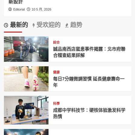
新設計
Editorial
10 5 月, 2026
最新的
受欢迎的
趋势
綜合
誠品南西店鼠患事件揭露：北市府聯
合稽查結果詳解
健康
每日7分鐘微調習慣 延長健康壽命一
年
科學
成都中学科技节：硬核体验激发科学
热情