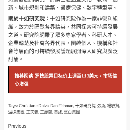
新、城市規劃和建築、醫療保健、數字轉型等。
關於十如研究院：
十如研究院作為一家非營利組
織，致力於匯聚各界精英，共同探索可持續發展
之道。研究院網羅了眾多專家學者、科研人才、
企業翹楚及社會各界代表，圍繞個人、機構和社
會等層面的可持續發展議題展開深入研究與廣泛
討論。
推荐阅读
罗技股票目标价上调至113美元，市场信
心增强
Tags:
Christiane Dolva
,
Dan Fishman
,
十如研究院
,
張勇
,
楊敏賢
,
溢達集團
,
王天義
,
王麗蘭
,
童成
,
聲白集團
Post
Previous