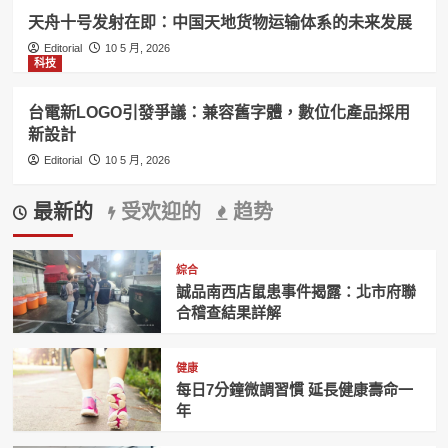
天舟十号发射在即：中国天地货物运输体系的未来发展
Editorial
10 5 月, 2026
科技
台電新LOGO引發爭議：兼容舊字體，數位化產品採用
新設計
Editorial
10 5 月, 2026
最新的
受欢迎的
趋势
綜合
誠品南西店鼠患事件揭露：北市府聯
合稽查結果詳解
健康
每日7分鐘微調習慣 延長健康壽命一
年