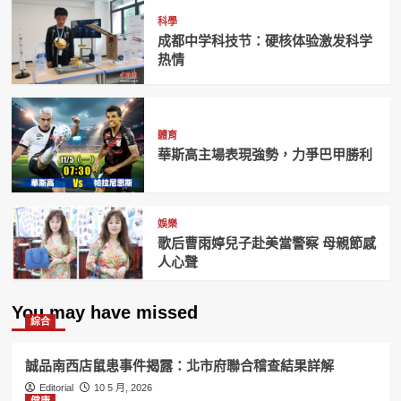
科學
成都中学科技节：硬核体验激发科学
热情
體育
華斯高主場表現強勢，力爭巴甲勝利
娛樂
歌后曹雨婷兒子赴美當警察 母親節感
人心聲
You may have missed
綜合
誠品南西店鼠患事件揭露：北市府聯合稽查結果詳解
Editorial
10 5 月, 2026
健康