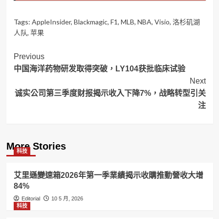
Tags:
AppleInsider
,
Blackmagic
,
F1
,
MLB
,
NBA
,
Visio
,
洛杉矶湖
人队
,
苹果
Post
Previous
中国海洋药物研发取得突破，LY104获批临床试验
Navigation
Next
诚实公司第三季度财报揭示收入下降7%，战略转型引关
注
More Stories
科技
艾里遜變速箱2026年第一季業績揭示收購推動營收大增
84%
Editorial
10 5 月, 2026
科技