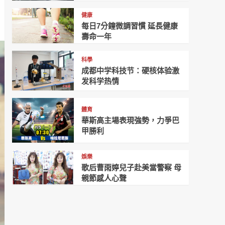
健康
每日7分鐘微調習慣 延長健康
壽命一年
科學
成都中学科技节：硬核体验激
发科学热情
體育
華斯高主場表現強勢，力爭巴
甲勝利
娛樂
歌后曹雨婷兒子赴美當警察 母
親節感人心聲