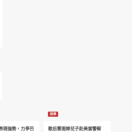
娛樂
表現強勢，力爭巴
歌后曹雨婷兒子赴美當警察