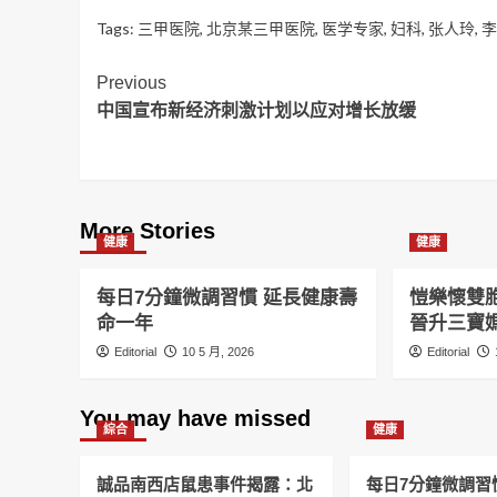
Tags:
三甲医院
,
北京某三甲医院
,
医学专家
,
妇科
,
张人玲
,
李
Post
Previous
中国宣布新经济刺激计划以应对增长放缓
Navigation
More Stories
健康
健康
每日7分鐘微調習慣 延長健康壽
愷樂懷雙
命一年
晉升三寶
Editorial
10 5 月, 2026
Editorial
You may have missed
綜合
健康
誠品南西店鼠患事件揭露：北
每日7分鐘微調習