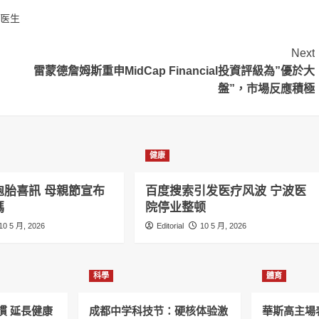
医生
Next
雷蒙德詹姆斯重申MidCap Financial投資評級為”優於大
盤”，市場反應積極
健康
胞胎喜訊 母親節宣布
百度搜索引发医疗风波 宁波医
媽
院停业整顿
10 5 月, 2026
Editorial
10 5 月, 2026
科學
體育
慣 延長健康
成都中学科技节：硬核体验激
華斯高主場