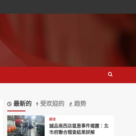
最新的
受欢迎的
趋势
綜合
誠品南西店鼠患事件揭露：北
市府聯合稽查結果詳解