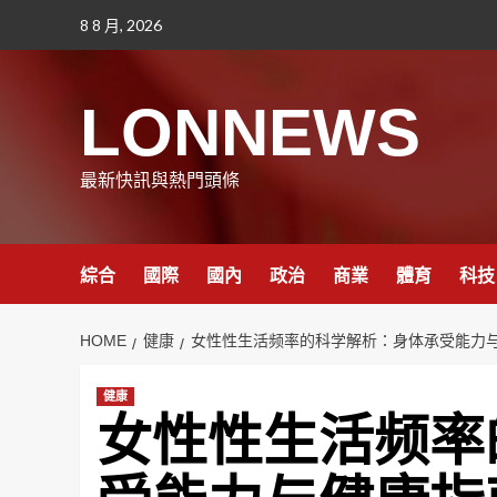
Skip
8 8 月, 2026
to
content
LONNEWS
最新快訊與熱門頭條
綜合
國際
國內
政治
商業
體育
科技
HOME
健康
女性性生活频率的科学解析：身体承受能力
健康
女性性生活频率