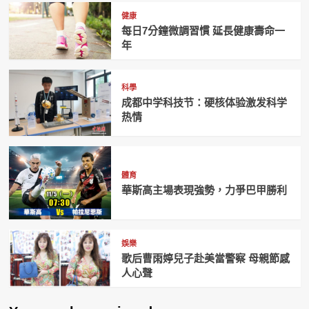
健康
每日7分鐘微調習慣 延長健康壽命一
年
科學
成都中学科技节：硬核体验激发科学
热情
體育
華斯高主場表現強勢，力爭巴甲勝利
娛樂
歌后曹雨婷兒子赴美當警察 母親節感
人心聲