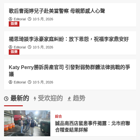
歌后曹雨婷兒子赴美當警察 母親節感人心聲
Editorial
10 5 月, 2026
娛樂
楊思琦談李泳豪家庭糾紛：放下恩怨，祝福李家鼎安好
Editorial
10 5 月, 2026
娛樂
Katy Perry勝訴房產官司 引發對弱勢群體法律挑戰的爭
議
Editorial
10 5 月, 2026
最新的
受欢迎的
趋势
綜合
誠品南西店鼠患事件揭露：北市府聯
合稽查結果詳解