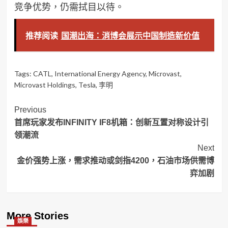
竞争优势，仍需拭目以待。
推荐阅读
国潮出海：消博会展示中国制造新价值
Tags:
CATL
,
International Energy Agency
,
Microvast
,
Microvast Holdings
,
Tesla
,
李明
Post
Previous
首席玩家发布INFINITY IF8机箱：创新互置对称设计引
Navigation
领潮流
Next
金价强势上涨，需求推动或剑指4200，石油市场供需博
弈加剧
More Stories
娛樂