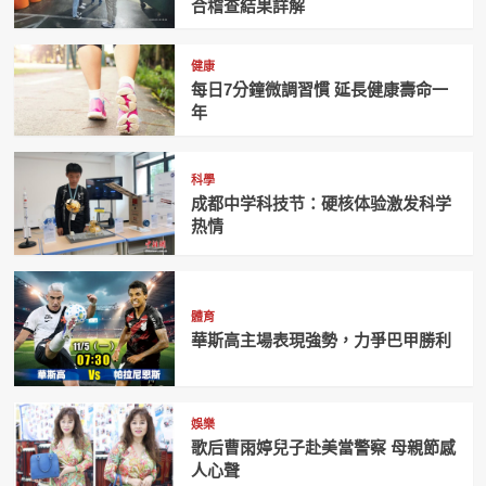
合稽查結果詳解
健康
每日7分鐘微調習慣 延長健康壽命一
年
科學
成都中学科技节：硬核体验激发科学
热情
體育
華斯高主場表現強勢，力爭巴甲勝利
娛樂
歌后曹雨婷兒子赴美當警察 母親節感
人心聲