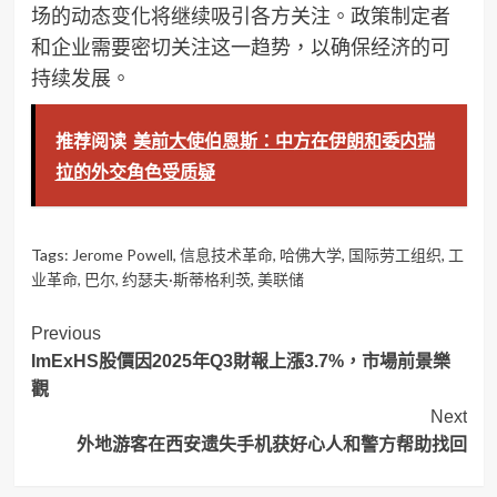
场的动态变化将继续吸引各方关注。政策制定者
和企业需要密切关注这一趋势，以确保经济的可
持续发展。
推荐阅读
美前大使伯恩斯：中方在伊朗和委内瑞
拉的外交角色受质疑
Tags:
Jerome Powell
,
信息技术革命
,
哈佛大学
,
国际劳工组织
,
工
业革命
,
巴尔
,
约瑟夫·斯蒂格利茨
,
美联储
Post
Previous
ImExHS股價因2025年Q3財報上漲3.7%，市場前景樂
Navigation
觀
Next
外地游客在西安遗失手机获好心人和警方帮助找回