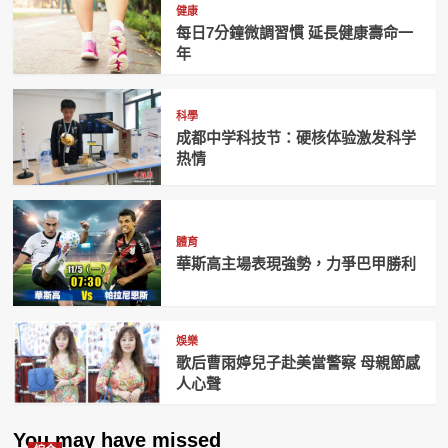
健康
每日7分鐘微調習慣 延長健康壽命一
年
科學
成都中学科技节：硬核体验激发科学
热情
體育
華斯高主場表現強勢，力爭巴甲勝利
娛樂
歌后曹雨婷兒子赴美當警察 母親節感
人心聲
You may have missed