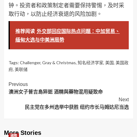
钟。投资者和政策制定者需要保持警惕，及时采
取行动，以防止经济衰退的风险加剧。
推荐阅读
外交部回应国际热点问题：中加贸易、
缅甸大选与中美洲局势
Tags:
Challenger
,
Gray & Christmas
,
知名经济学家
,
美国
,
美国政
府
,
美联储
Post
Previous
澳洲女子普吉島猝逝 酒精與藥物混用疑致命
Navigation
Next
民主党在多州选举中获胜 纽约市长马姆达尼当选
More Stories
國際