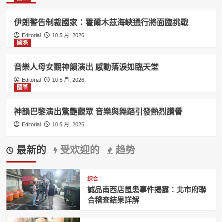
伊朗警告制裁國家：霍爾木茲海峽通行將面臨挑戰
Editorial
10 5 月, 2026
國際
音樂人母女觀神韻演出 感動落淚如臨天堂
Editorial
10 5 月, 2026
國際
神韻巴黎演出驚艷觀眾 音樂與舞蹈引發熱烈讚譽
Editorial
10 5 月, 2026
最新的
受欢迎的
趋势
綜合
誠品南西店鼠患事件揭露：北市府聯
合稽查結果詳解