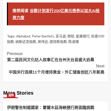
推荐阅读
谷歌计划发行200亿美元债券以加大AI投
资力度
Tags:
Alphabet
,
Peter Bartlett
,
亚马逊
,
微软
,
星展银行
,
标普500
指数
,
纳斯达克指数
,
英伟达
,
道琼斯指数
,
陈淑珊
Post
Previous
第二届民间文化达人故事汇在台州天台县盛大启幕
Navigation
Next
中国央行连续11个月增持黄金，外汇储备创近八年新高
More Stories
國際
伊朗警告制裁國家：霍爾木茲海峽通行將面臨挑戰