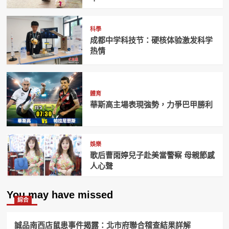
科學
成都中学科技节：硬核体验激发科学
热情
體育
華斯高主場表現強勢，力爭巴甲勝利
娛樂
歌后曹雨婷兒子赴美當警察 母親節感
人心聲
You may have missed
綜合
誠品南西店鼠患事件揭露：北市府聯合稽查結果詳解