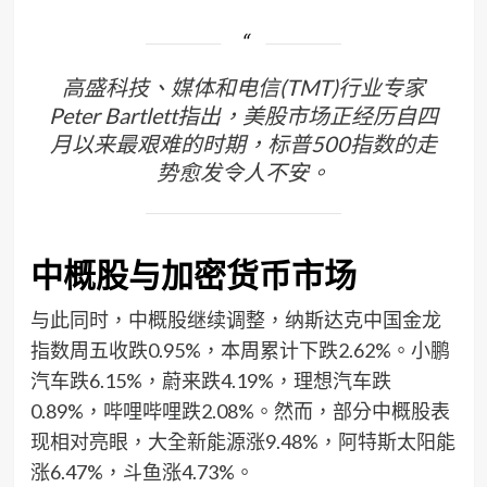
高盛科技、媒体和电信(TMT)行业专家
Peter Bartlett指出，美股市场正经历自四
月以来最艰难的时期，标普500指数的走
势愈发令人不安。
中概股与加密货币市场
与此同时，中概股继续调整，纳斯达克中国金龙
指数周五收跌0.95%，本周累计下跌2.62%。小鹏
汽车跌6.15%，蔚来跌4.19%，理想汽车跌
0.89%，哔哩哔哩跌2.08%。然而，部分中概股表
现相对亮眼，大全新能源涨9.48%，阿特斯太阳能
涨6.47%，斗鱼涨4.73%。