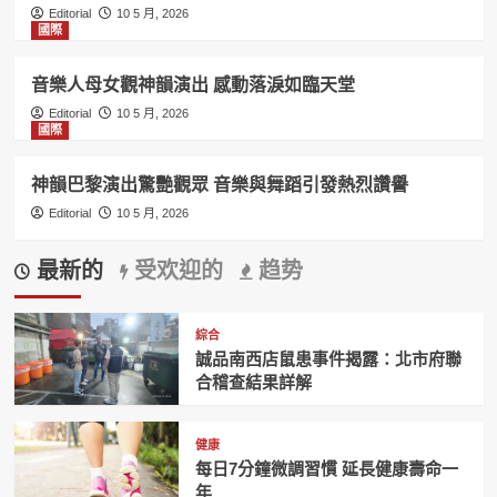
Editorial
10 5 月, 2026
國際
音樂人母女觀神韻演出 感動落淚如臨天堂
Editorial
10 5 月, 2026
國際
神韻巴黎演出驚艷觀眾 音樂與舞蹈引發熱烈讚譽
Editorial
10 5 月, 2026
最新的
受欢迎的
趋势
綜合
誠品南西店鼠患事件揭露：北市府聯
合稽查結果詳解
健康
每日7分鐘微調習慣 延長健康壽命一
年