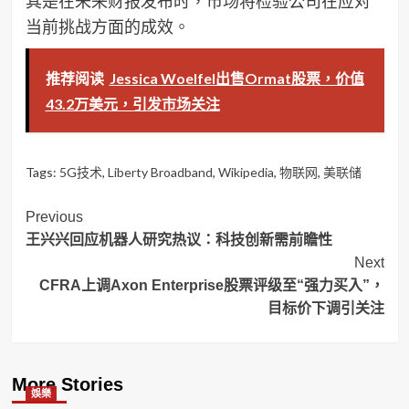
其是在未来财报发布时，市场将检验公司在应对
当前挑战方面的成效。
推荐阅读
Jessica Woelfel出售Ormat股票，价值
43.2万美元，引发市场关注
Tags:
5G技术
,
Liberty Broadband
,
Wikipedia
,
物联网
,
美联储
Post
Previous
王兴兴回应机器人研究热议：科技创新需前瞻性
Navigation
Next
CFRA上调Axon Enterprise股票评级至“强力买入”，
目标价下调引关注
More Stories
娛樂