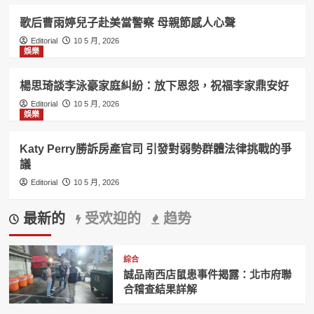
歌后曹雨婷兒子赴美當警察 母親節感人心聲
Editorial
10 5 月, 2026
娛樂
楊思琦談李泳豪家庭糾紛：放下恩怨，祝福李家鼎安好
Editorial
10 5 月, 2026
娛樂
Katy Perry勝訴房產官司 引發對弱勢群體法律挑戰的爭
議
Editorial
10 5 月, 2026
最新的
受欢迎的
趋势
綜合
誠品南西店鼠患事件揭露：北市府聯
合稽查結果詳解