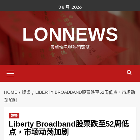
Skip
8 8 月, 2026
to
content
LONNEWS
最新快訊與熱門頭條
Primary
Menu
HOME
娛樂
LIBERTY BROADBAND股票跌至52周低点，市场动
荡加剧
娛樂
Liberty Broadband股票跌至52周低
点，市场动荡加剧