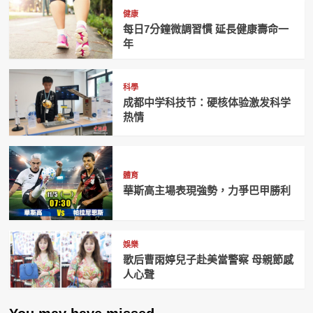
健康
每日7分鐘微調習慣 延長健康壽命一
年
科學
成都中学科技节：硬核体验激发科学
热情
體育
華斯高主場表現強勢，力爭巴甲勝利
娛樂
歌后曹雨婷兒子赴美當警察 母親節感
人心聲