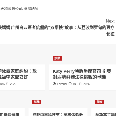
航天和國防公司
,
萊昂納多
Next
美媽媽
广州白云医者伉俪的“双帮扶”故事：从荔波到罗甸的医疗
长征
娛樂
李泳豪家庭糾紛：放
Katy Perry勝訴房產官司 引發
祝福李家鼎安好
對弱勢群體法律挑戰的爭議
10 5 月, 2026
Editorial
10 5 月, 2026
科學
體育
慣 延長健康
成都中学科技节：硬核体验激
華斯高主場