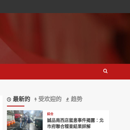
最新的
受欢迎的
趋势
綜合
誠品南西店鼠患事件揭露：北
市府聯合稽查結果詳解