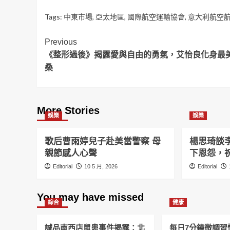
Tags:
中東市場
,
亞太地區
,
國際航空運輸協會
,
意大利航空
Post
Previous
《整形過後》揭露愛與自由的勇氣，艾怡良化身最
Navigation
桑
More Stories
娛樂
娛樂
歌后曹雨婷兒子赴美當警察 母
楊思琦談
親節感人心聲
下恩怨，
Editorial
10 5 月, 2026
Editorial
You may have missed
綜合
健康
誠品南西店鼠患事件揭露：北
每日7分鐘微調習