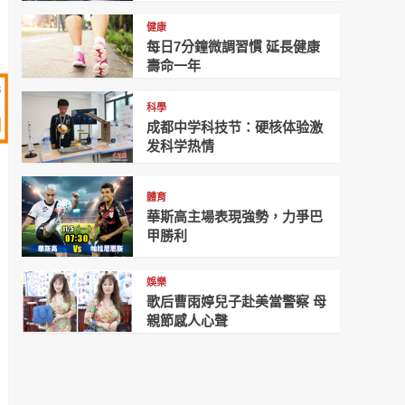
健康
每日7分鐘微調習慣 延長健康
壽命一年
科學
成都中学科技节：硬核体验激
发科学热情
體育
華斯高主場表現強勢，力爭巴
甲勝利
娛樂
歌后曹雨婷兒子赴美當警察 母
親節感人心聲