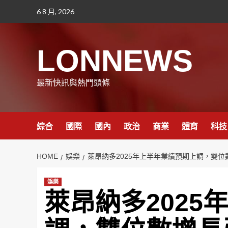
Skip
6 8 月, 2026
to
content
LONNEWS
最新快訊與熱門頭條
綜合
國際
國內
政治
商業
體育
科技
HOME
娛樂
萊昂納多2025年上半年業績預期上調，雙位
娛樂
萊昂納多2025