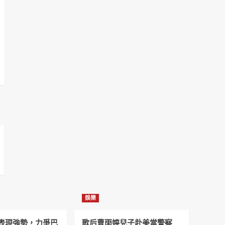
娛樂
表現強勢，力爭巴
歌后曹雨婷兒子赴美當警察