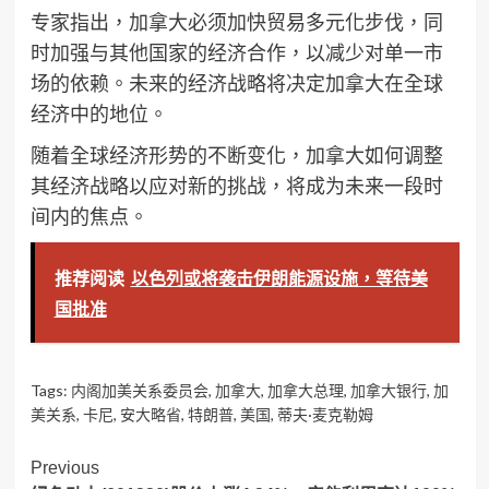
专家指出，加拿大必须加快贸易多元化步伐，同
时加强与其他国家的经济合作，以减少对单一市
场的依赖。未来的经济战略将决定加拿大在全球
经济中的地位。
随着全球经济形势的不断变化，加拿大如何调整
其经济战略以应对新的挑战，将成为未来一段时
间内的焦点。
推荐阅读
以色列或将袭击伊朗能源设施，等待美
国批准
Tags:
内阁加美关系委员会
,
加拿大
,
加拿大总理
,
加拿大银行
,
加
美关系
,
卡尼
,
安大略省
,
特朗普
,
美国
,
蒂夫·麦克勒姆
Post
Previous