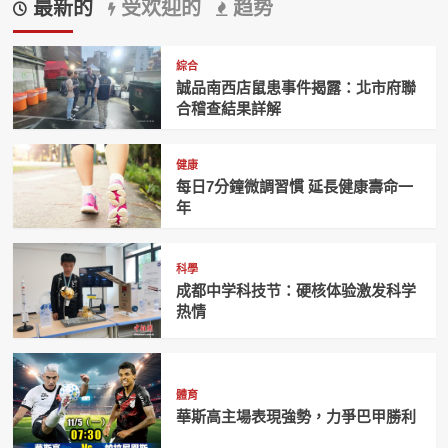
最新的
受欢迎的
趋势
綜合
誠品南西店鼠患事件揭露：北市府聯
合稽查結果詳解
健康
每日7分鐘微調習慣 延長健康壽命一
年
科學
成都中学科技节：硬核体验激发科学
热情
體育
華斯高主場表現強勢，力爭巴甲勝利