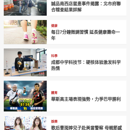
誠品南西店鼠患事件揭露：北市府聯
合稽查結果詳解
健康
每日7分鐘微調習慣 延長健康壽命一
年
科學
成都中学科技节：硬核体验激发科学
热情
體育
華斯高主場表現強勢，力爭巴甲勝利
娛樂
歌后曹雨婷兒子赴美當警察 母親節感