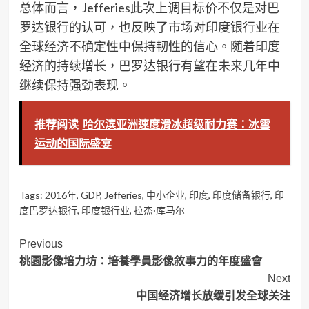
总体而言，Jefferies此次上调目标价不仅是对巴
罗达银行的认可，也反映了市场对印度银行业在
全球经济不确定性中保持韧性的信心。随着印度
经济的持续增长，巴罗达银行有望在未来几年中
继续保持强劲表现。
推荐阅读
哈尔滨亚洲速度滑冰超级耐力赛：冰雪
运动的国际盛宴
Tags:
2016年
,
GDP
,
Jefferies
,
中小企业
,
印度
,
印度储备银行
,
印
度巴罗达银行
,
印度银行业
,
拉杰·库马尔
Post
Previous
桃園影像培力坊：培養學員影像敘事力的年度盛會
Navigation
Next
中国经济增长放缓引发全球关注