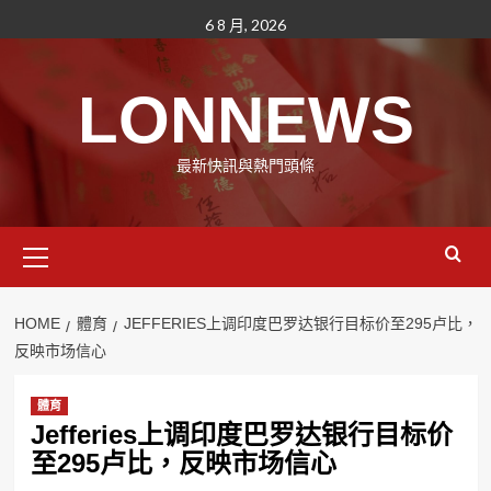
Skip
6 8 月, 2026
to
content
LONNEWS
最新快訊與熱門頭條
Primary
Menu
HOME
體育
JEFFERIES上调印度巴罗达银行目标价至295卢比，
反映市场信心
體育
Jefferies上调印度巴罗达银行目标价
至295卢比，反映市场信心