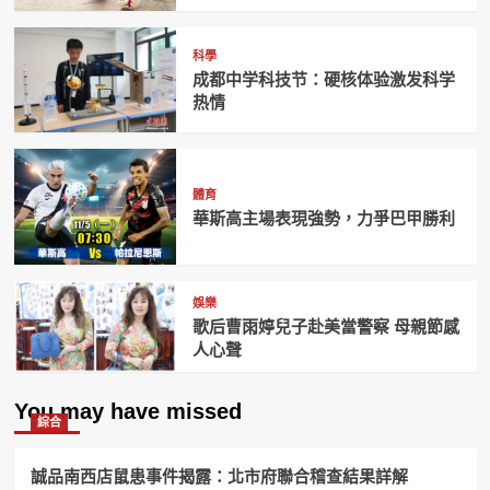
科學
成都中学科技节：硬核体验激发科学
热情
體育
華斯高主場表現強勢，力爭巴甲勝利
娛樂
歌后曹雨婷兒子赴美當警察 母親節感
人心聲
You may have missed
綜合
誠品南西店鼠患事件揭露：北市府聯合稽查結果詳解