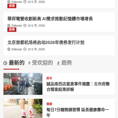
Editorial
10 5 月, 2026
商業
華邦電營收創新高 AI需求推動記憶體市場增長
Editorial
10 5 月, 2026
商業
北京首都机场将启动2026年债券发行计划
Editorial
10 5 月, 2026
最新的
受欢迎的
趋势
綜合
誠品南西店鼠患事件揭露：北市府聯
合稽查結果詳解
健康
每日7分鐘微調習慣 延長健康壽命一
年