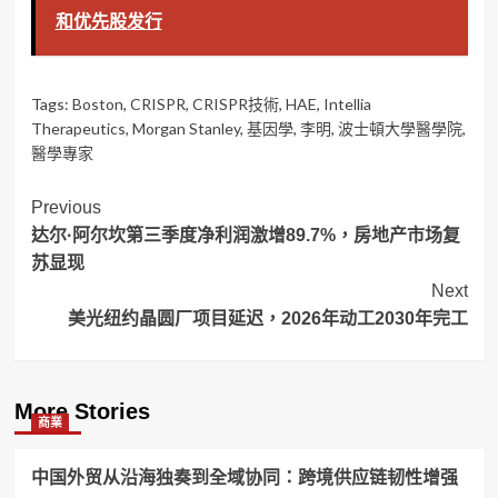
和优先股发行
Tags:
Boston
,
CRISPR
,
CRISPR技術
,
HAE
,
Intellia
Therapeutics
,
Morgan Stanley
,
基因學
,
李明
,
波士頓大學醫學院
,
醫學專家
Post
Previous
达尔·阿尔坎第三季度净利润激增89.7%，房地产市场复
Navigation
苏显现
Next
美光纽约晶圆厂项目延迟，2026年动工2030年完工
More Stories
商業
中国外贸从沿海独奏到全域协同：跨境供应链韧性增强