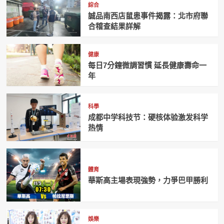
綜合
誠品南西店鼠患事件揭露：北市府聯
合稽查結果詳解
健康
每日7分鐘微調習慣 延長健康壽命一
年
科學
成都中学科技节：硬核体验激发科学
热情
體育
華斯高主場表現強勢，力爭巴甲勝利
娛樂