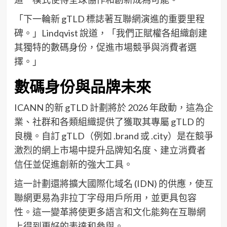
「下一輪新 gTLD 標誌著互聯網演進的重要里程
碑。」Lindqvist 說道，「我們正賦權各組織創建
其獨特的數碼身份，促進市場競爭與消費者選
擇。」
數碼身份與品牌未來
ICANN 的新 gTLD 計劃將於 2026 年啟動，這為企
業、社群和各類組織提供了獲取其專屬 gTLD 的
良機。自訂 gTLD（例如 .brand 或 .city）是在競爭
激烈的網上市場中提升品牌知名度、建立消費者
信任並促進創新的強大工具。
這一計劃還將擴大國際化域名 (IDN) 的供應，使互
聯網更易為非拉丁字母用戶所用，並更具包容
性。這一變革將使更多語言和文化能夠在互聯網
上得到更好的表達和參與。