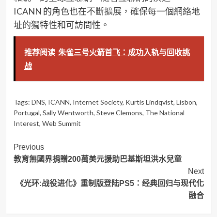
ICANN 的角色也在不斷擴展，確保每一個網絡地
址的獨特性和可訪問性。
推荐阅读
朱雀三号火箭首飞：成功入轨与回收挑
战
Tags:
DNS
,
ICANN
,
Internet Society
,
Kurtis Lindqvist
,
Lisbon
,
Portugal
,
Sally Wentworth
,
Steve Clemons
,
The National
Interest
,
Web Summit
Post
Previous
教育無國界捐贈200萬美元援助巴基斯坦洪水兒童
Navigation
Next
《光环:战役进化》重制版登陆PS5：经典回归与现代化
融合