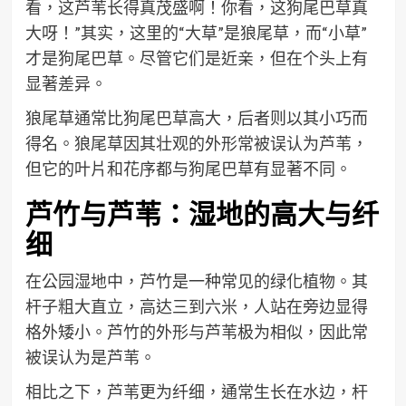
看，这芦苇长得真茂盛啊！你看，这狗尾巴草真
大呀！”其实，这里的“大草”是狼尾草，而“小草”
才是狗尾巴草。尽管它们是近亲，但在个头上有
显著差异。
狼尾草通常比狗尾巴草高大，后者则以其小巧而
得名。狼尾草因其壮观的外形常被误认为芦苇，
但它的叶片和花序都与狗尾巴草有显著不同。
芦竹与芦苇：湿地的高大与纤
细
在公园湿地中，芦竹是一种常见的绿化植物。其
杆子粗大直立，高达三到六米，人站在旁边显得
格外矮小。芦竹的外形与芦苇极为相似，因此常
被误认为是芦苇。
相比之下，芦苇更为纤细，通常生长在水边，杆