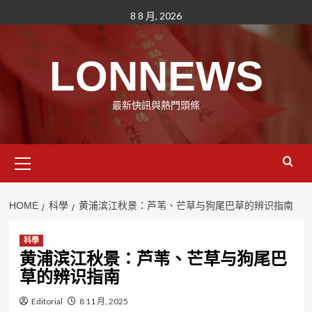
Skip
8 8 月, 2026
to
content
LONNEWS
最新快訊與熱門頭條
Primary
Menu
HOME
科學
黄浦滨江秋景：芦苇、芒草与狗尾巴草的辨识指南
科學
黄浦滨江秋景：芦苇、芒草与狗尾巴
草的辨识指南
Editorial
8 11 月, 2025