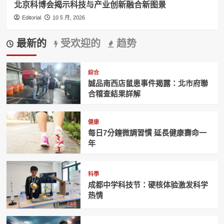
北京科博会揭示科技与产业创新融合新图景
Editorial
10 5 月, 2026
最新的
受欢迎的
趋势
綜合
誠品南西店鼠患事件揭露：北市府聯
合稽查結果詳解
健康
每日7分鐘微調習慣 延長健康壽命一
年
科學
成都中学科技节：硬核体验激发科学
热情