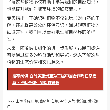
了解这些植物不仅有助于丰富我们的自然知识，
也能提升我们对城市环境的欣赏能力。
专家指出，正确识别植物不仅能增加对自然的了
解，还能提高公众的环保意识。通过观察植物的
细微差别，我们可以更好地理解自然界的多样
性。
未来，随着城市绿化的进一步发展，市民们或许
可以通过更多的科普活动和导览，深入了解这些
植物的生态价值和文化意义。
推荐阅读
百时美施贵宝第三届中国合作周在京启
幕，推动全球生物医药创新
Tags:
上海
,
狗尾巴草
,
狼尾草
,
芒草
,
芦竹
,
芦苇
,
黄浦区
,
黄浦滨
江