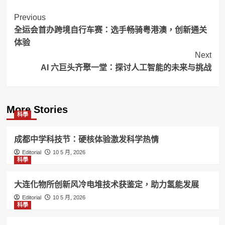
Post
Previous
全运会首办跨境自行车赛：选手畅骑粤港澳，创新通关
Navigation
体验
Next
AI 六巨头齐聚一堂：探讨人工智能的未来与挑战
More Stories
科學
成都中学科技节：硬核体验激发科学热情
Editorial
10 5 月, 2026
科學
大连化物所创新风冷电堆技术获鉴定，助力氢能发展
Editorial
10 5 月, 2026
科學