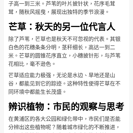
子高一到三米。芦苇的叶片披针状，花序毛茸
茸，随秋风摇曳，展现出独特的季节浪漫。
芒草：秋天的另一位代言人
除了芦苇，芒草也是秋天不可忽视的代表。其银
白色的花穗条条分明，茎秆细长，高达一到二
米。芒草的圆锥花序直立，小穗披针形，与芦苇
花相比，毫不逊色。
芒草适应能力极强，无论是水边、旱地还是山
谷，都能见到它的踪迹。这种特性使得芒草在不
同环境中都能生长茂盛。
辨识植物：市民的观察与思考
在黄浦区的各大公园和绿化带中，市民们是否能
分辨出这些植物呢？随着城市绿化的不断推进，