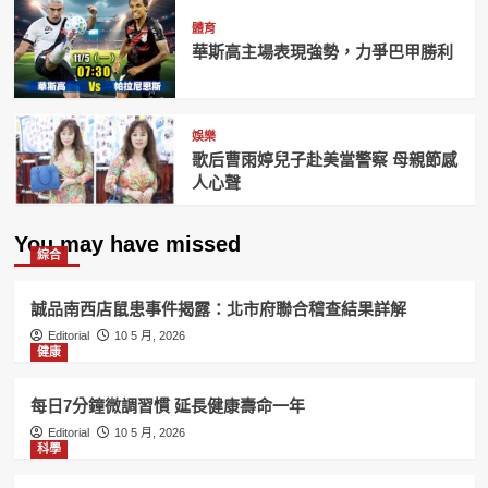
體育
華斯高主場表現強勢，力爭巴甲勝利
娛樂
歌后曹雨婷兒子赴美當警察 母親節感
人心聲
You may have missed
綜合
誠品南西店鼠患事件揭露：北市府聯合稽查結果詳解
Editorial
10 5 月, 2026
健康
每日7分鐘微調習慣 延長健康壽命一年
Editorial
10 5 月, 2026
科學