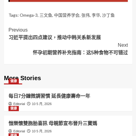
Tags:
Omega-3
,
三文鱼
,
中国营养学会
,
张伟
,
李华
,
沙丁鱼
Post
Previous
习近平提出四点建议，推动中韩关系新发展
Navigation
Next
怀孕初期营养补充指南：这5种食物不可错过
More Stories
健康
每日7分鐘微調習慣 延長健康壽命一年
Editorial
10 5 月, 2026
健康
愷樂懷雙胞胎喜訊 母親節宣布晉升三寶媽
Editorial
10 5 月, 2026
健康