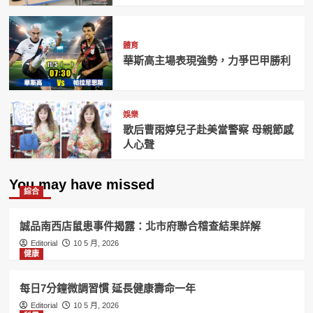
體育
華斯高主場表現強勢，力爭巴甲勝利
娛樂
歌后曹雨婷兒子赴美當警察 母親節感
人心聲
You may have missed
綜合
誠品南西店鼠患事件揭露：北市府聯合稽查結果詳解
Editorial
10 5 月, 2026
健康
每日7分鐘微調習慣 延長健康壽命一年
Editorial
10 5 月, 2026