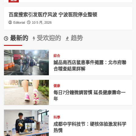
百度搜索引发医疗风波 宁波医院停业整顿
Editorial
10 5 月, 2026
最新的
受欢迎的
趋势
綜合
誠品南西店鼠患事件揭露：北市府聯
合稽查結果詳解
健康
每日7分鐘微調習慣 延長健康壽命一
年
科學
成都中学科技节：硬核体验激发科学
热情