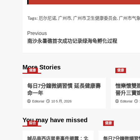
Tags:
厄尔尼诺
,
广州市
,
广州市卫生健康委员会
,
广州市气
Post
Previous
南沙永暑礁首次成功记录绿海龟孵化过程
Navigation
More Stories
健康
健康
每日7分鐘微調習慣 延長健康壽
愷樂懷雙
命一年
晉升三寶
Editorial
10 5 月, 2026
Editorial
You may have missed
綜合
健康
誠品南西店鼠患事件揭露：北
每日7分鐘微調習