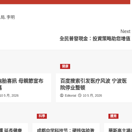
象局
,
李明
Next
全民普發現金：投資策略助您增值
健康
胞胎喜訊 母親節宣布
百度搜索引发医疗风波 宁波医
媽
院停业整顿
10 5 月, 2026
Editorial
10 5 月, 2026
科學
體育
慣 延長健康
成都中学科技节：硬核体验激
華斯高主場