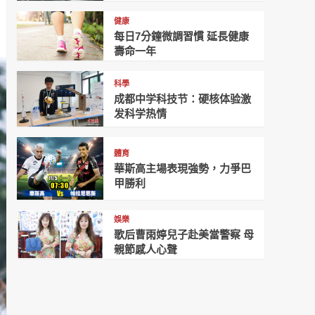
健康
每日7分鐘微調習慣 延長健康
壽命一年
科學
成都中学科技节：硬核体验激
发科学热情
體育
華斯高主場表現強勢，力爭巴
甲勝利
娛樂
歌后曹雨婷兒子赴美當警察 母
親節感人心聲