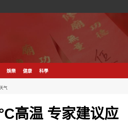
娛樂
健康
科學
节天气
°C高温 专家建议应