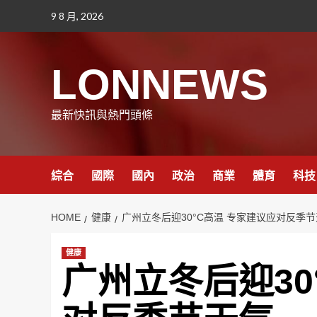
Skip
9 8 月, 2026
to
content
LONNEWS
最新快訊與熱門頭條
綜合
國際
國內
政治
商業
體育
科技
HOME
健康
广州立冬后迎30°C高温 专家建议应对反季
健康
广州立冬后迎30