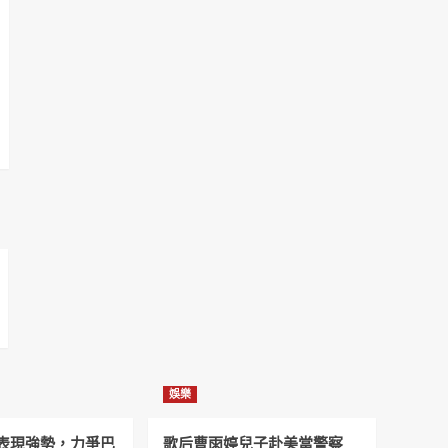
娛樂
表現強勢，力爭巴
歌后曹雨婷兒子赴美當警察