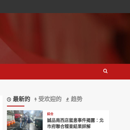
最新的
受欢迎的
趋势
綜合
誠品南西店鼠患事件揭露：北
市府聯合稽查結果詳解