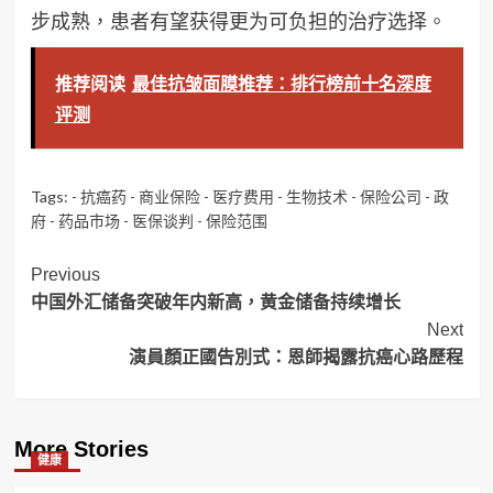
步成熟，患者有望获得更为可负担的治疗选择。
推荐阅读
最佳抗皱面膜推荐：排行榜前十名深度
评测
Tags:
- 抗癌药 - 商业保险 - 医疗费用 - 生物技术 - 保险公司 - 政
府 - 药品市场 - 医保谈判 - 保险范围
Post
Previous
中国外汇储备突破年内新高，黄金储备持续增长
Navigation
Next
演員顏正國告別式：恩師揭露抗癌心路歷程
More Stories
健康