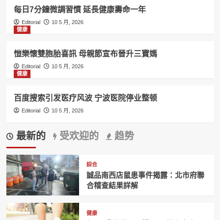
每日7分鐘微調習慣 延長健康壽命一年
Editorial
10 5 月, 2026
健康
愷樂懷雙胞胎喜訊 母親節宣布晉升三寶媽
Editorial
10 5 月, 2026
健康
百度搜索引发医疗风波 宁波医院停业整顿
Editorial
10 5 月, 2026
最新的
受欢迎的
趋势
綜合
誠品南西店鼠患事件揭露：北市府聯
合稽查結果詳解
健康