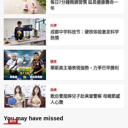
每日7分鐘微調習慣 延長健康壽命一
年
科學
成都中学科技节：硬核体验激发科学
热情
體育
華斯高主場表現強勢，力爭巴甲勝利
娛樂
歌后曹雨婷兒子赴美當警察 母親節感
人心聲
You may have missed
綜合