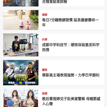
合稽查結果詳解
健康
每日7分鐘微調習慣 延長健康壽命一
年
科學
成都中学科技节：硬核体验激发科学
热情
體育
華斯高主場表現強勢，力爭巴甲勝利
娛樂
歌后曹雨婷兒子赴美當警察 母親節感
人心聲