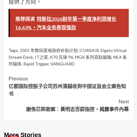
提供了方向。
推荐阅读
特斯拉2026财年第一季度净利润增长
16.63%，汽车业务表现强劲
Tags:
2025 年数码家电政府补贴计划
,
CORSAIR
,
Elgato Virtual
Stream Deck
,
IT之家
,
K70 先锋 96
,
MGX 系列双轨磁轴
,
MLX 系
列轴体
,
Rapid Trigger
,
VANGUARD
Post
Previous
亿都国际控股子公司苏州清越收到中国证监会立案告知
Navigation
书
Next
謝侑芯猝逝案：黃明志否認指控，揭露事件內幕
More Stories