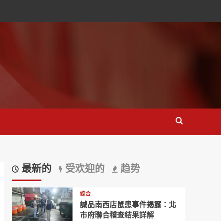
最新的
受欢迎的
趋势
綜合
誠品南西店鼠患事件揭露：北
市府聯合稽查結果詳解