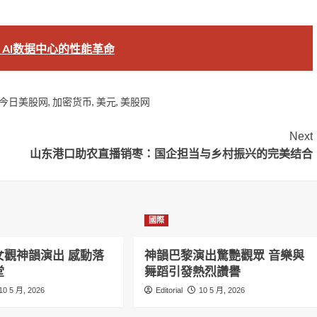
存：AI数据中心的性能革命
今日美股网
,
加密货币
,
美元
,
美股网
Next
山东港口助农直播销枣：国企担当与乡村振兴的完美结合
國際
女觀神韻演出 感動落
神韻巴黎演出驚艷觀眾 音樂與
堂
舞蹈引發熱烈讚譽
10 5 月, 2026
Editorial
10 5 月, 2026