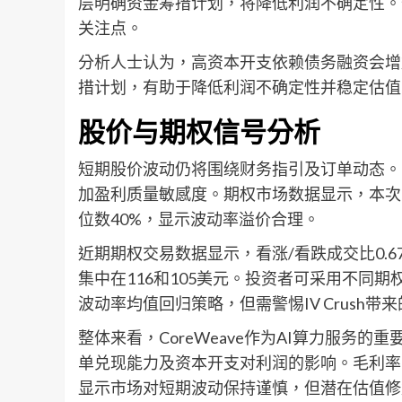
层明确资金筹措计划，将降低利润不确定性。
关注点。
分析人士认为，高资本开支依赖债务融资会增
措计划，有助于降低利润不确定性并稳定估值
股价与期权信号分析
短期股价波动仍将围绕财务指引及订单动态。
加盈利质量敏感度。期权市场数据显示，本次业绩
位数40%，显示波动率溢价合理。
近期期权交易数据显示，看涨/看跌成交比0.
集中在116和105美元。投资者可采用不同
波动率均值回归策略，但需警惕IV Crush带
整体来看，CoreWeave作为AI算力服务
单兑现能力及资本开支对利润的影响。毛利率
显示市场对短期波动保持谨慎，但潜在估值修