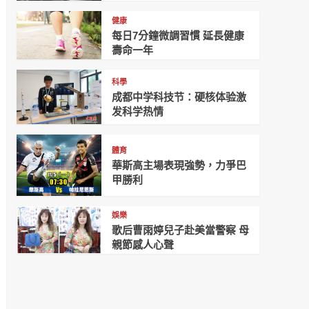
健康
每日7分鐘微調習慣 延長健康
壽命一年
科學
成都中学科技节：硬核体验激
发科学热情
體育
華斯高主場表現強勢，力爭巴
甲勝利
娛樂
歌后曹雨婷兒子赴美當警察 母
親節感人心聲