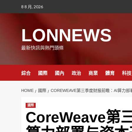
Skip
8 8 月, 2026
to
content
LONNEWS
最新快訊與熱門頭條
綜合
國際
國內
政治
商業
體育
科技
HOME
國際
COREWEAVE第三季度财报前瞻：AI算力
國際
CoreWeave