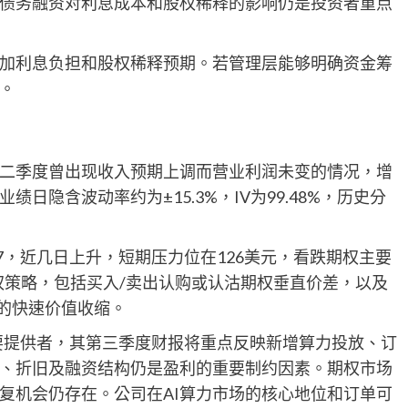
债务融资对利息成本和股权稀释的影响仍是投资者重点
加利息负担和股权稀释预期。若管理层能够明确资金筹
。
二季度曾出现收入预期上调而营业利润未变的情况，增
日隐含波动率约为±15.3%，IV为99.48%，历史分
67，近几日上升，短期压力位在126美元，看跌期权主要
期权策略，包括买入/卖出认购或认沽期权垂直价差，以及
来的快速价值收缩。
的重要提供者，其第三季度财报将重点反映新增算力投放、订
、折旧及融资结构仍是盈利的重要制约因素。期权市场
复机会仍存在。公司在AI算力市场的核心地位和订单可