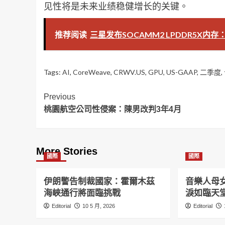
见性将是未来业绩稳健增长的关键。
推荐阅读
三星发布SOCAMM2 LPDDR5X内
Tags:
AI
,
CoreWeave
,
CRWV.US
,
GPU
,
US-GAAP
,
二季度
,
Post
Previous
桃園航空公司性侵案：陳男改判3年4月
Navigation
More Stories
國際
國際
伊朗警告制裁國家：霍爾木茲
音樂人母
海峽通行將面臨挑戰
淚如臨天
Editorial
10 5 月, 2026
Editorial