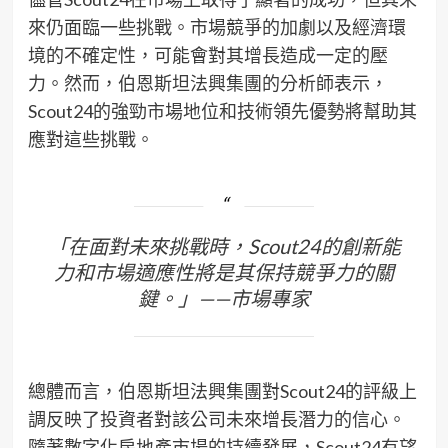
來仍面臨一些挑戰。市場競爭的加劇以及經濟環
境的不確定性，可能會對其增長造成一定的壓
力。然而，伯恩斯坦法興集團的分析師表示，
Scout24的強勁市場地位和技術領先優勢將幫助其
應對這些挑戰。
「在面對未來挑戰時，Scout24的創新能
力和市場適應性將是其保持競爭力的關
鍵。」——市場專家
總體而言，伯恩斯坦法興集團對Scout24的評級上
調反映了投資者對該公司未來增長潛力的信心。
隨著數字化房地產市場的持續發展，Scout24有望