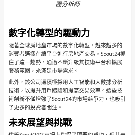
團分析師
數字化轉型的驅動力
隨著全球房地產市場的數字化轉型，越來越多的
消費者選擇在線平台進行房地產交易。Scout24抓
住了這一趨勢，通過不斷升級其技術平台和擴展
服務範圍，來滿足市場需求。
此外，該公司還積極採用人工智能和大數據分析
技術，以提升用戶體驗和提高交易效率。這些技
術創新不僅增強了Scout24的市場競爭力，也吸引
了更多的投資者關注。
未來展望與挑戰
儘管Scout24在市場上取得了顯著的成功，但其未