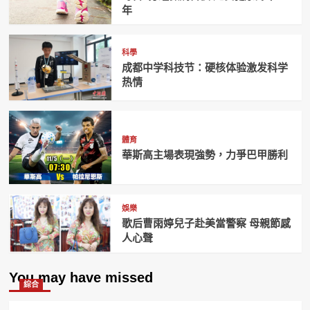
年
科學
成都中学科技节：硬核体验激发科学
热情
體育
華斯高主場表現強勢，力爭巴甲勝利
娛樂
歌后曹雨婷兒子赴美當警察 母親節感
人心聲
You may have missed
綜合