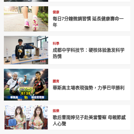
健康
每日7分鐘微調習慣 延長健康壽命一
年
科學
成都中学科技节：硬核体验激发科学
热情
體育
華斯高主場表現強勢，力爭巴甲勝利
娛樂
歌后曹雨婷兒子赴美當警察 母親節感
人心聲