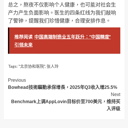
总之，熬夜不仅影响个人健康，也可能对社会生
产力产生负面影响。医生的四条红线为我们敲响
了警钟，提醒我们珍惜健康，合理安排作息。
推荐阅读
中国高端制造业五年跃升：“中国精度”
引领未来
Tags:
"北京协和医院"
,
张人玲
Post
Previous
Bowhead技術驅動承保增長，2025年Q3收入增25.5%
Navigation
Next
Benchmark上调AppLovin目标价至700美元，维持买
入评级