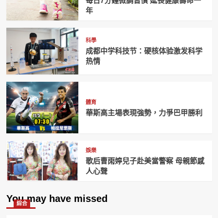
每日7分鐘微調習慣 延長健康壽命一
年
科學
成都中学科技节：硬核体验激发科学
热情
體育
華斯高主場表現強勢，力爭巴甲勝利
娛樂
歌后曹雨婷兒子赴美當警察 母親節感
人心聲
You may have missed
綜合