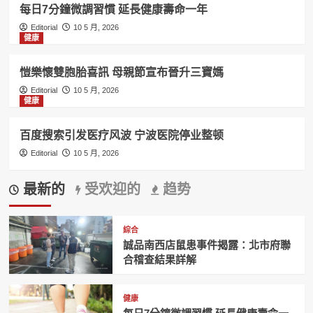
每日7分鐘微調習慣 延長健康壽命一年
Editorial
10 5 月, 2026
健康
愷樂懷雙胞胎喜訊 母親節宣布晉升三寶媽
Editorial
10 5 月, 2026
健康
百度搜索引发医疗风波 宁波医院停业整顿
Editorial
10 5 月, 2026
最新的
受欢迎的
趋势
綜合
誠品南西店鼠患事件揭露：北市府聯
合稽查結果詳解
健康