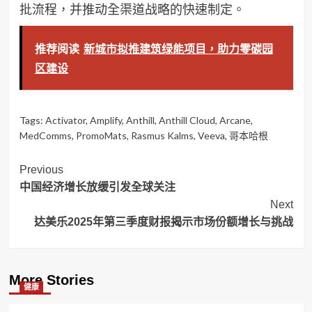
批流程，并推动全渠道战略的快速制定。
推荐阅读
新城市拟推建筑绿能项目，助力零碳园
区建设
Tags:
Activator
,
Amplify
,
Anthill
,
Anthill Cloud
,
Arcane
,
MedComms
,
PromoMats
,
Rasmus Kalms
,
Veeva
,
哥本哈根
Post
Previous
中国经济增长放缓引发全球关注
Navigation
Next
达美乐2025年第三季度财报揭示市场份额增长与挑战
More Stories
健康