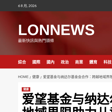
Skip
6 8 月, 2026
to
content
LONNEWS
最新快訊與熱門頭條
綜合
國際
國內
政治
商業
體育
科技
HOME
健康
爱望基金与纳达尔基金会合作：跨越地域界
健康
爱望基金与纳达