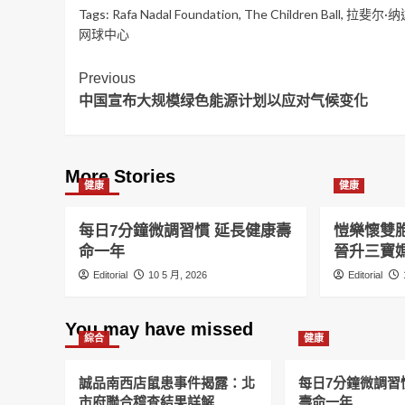
Tags:
Rafa Nadal Foundation
,
The Children Ball
,
拉斐尔·纳
网球中心
Post
Previous
中国宣布大规模绿色能源计划以应对气候变化
Navigation
More Stories
健康
健康
每日7分鐘微調習慣 延長健康壽
愷樂懷雙
命一年
晉升三寶
Editorial
10 5 月, 2026
Editorial
You may have missed
綜合
健康
誠品南西店鼠患事件揭露：北
每日7分鐘微調習
市府聯合稽查結果詳解
壽命一年