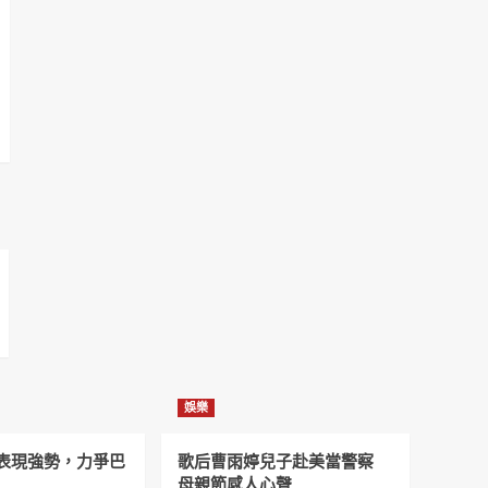
娛樂
表現強勢，力爭巴
歌后曹雨婷兒子赴美當警察
母親節感人心聲