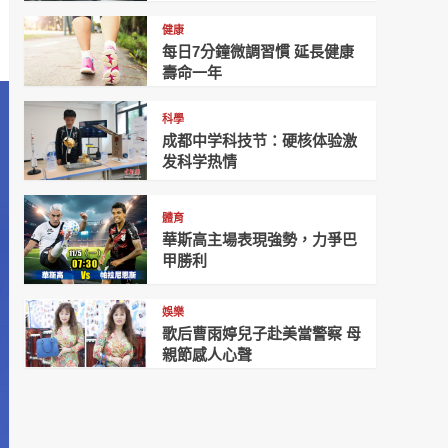
健康
每日7分鐘微調習慣 延長健康
壽命一年
科學
成都中学科技节：硬核体验激
发科学热情
體育
華斯高主場表現強勢，力爭巴
甲勝利
娛樂
歌后曹雨婷兒子赴美當警察 母
親節感人心聲