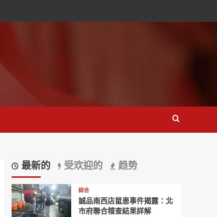
最新的
受欢迎的
趋势
綜合
誠品南西店鼠患事件揭露：北
市府聯合稽查結果詳解