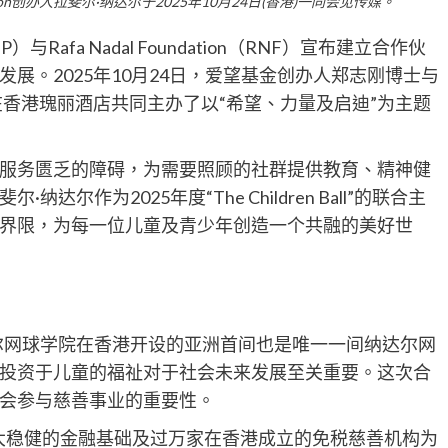
ation创办人拉斐尔·纳达尔于2025年10月24日(香港)一同会见传媒。
与Rafa Nadal Foundation（RNF）宣布建立合作伙
展。2025年10月24日，爱望基金创办人郑志刚博士与
斐尔·纳达尔在香港瑰丽酒店共同主办了以“希望、力量及启迪”为主题
服务匮乏的障碍，为需要照顾的社群提供教育、精神健
作为2025年度“The Children Ball”的联合主
界限，为每一位儿童及青少年创造一个共融的美好世
尔网球学院在香港开设的亚洲首间也是唯一一间纳达尔网
投资于儿童的福祉对于社会未来发展至关重要。这次合
会参与慈善事业的重要性。
大稳健的金融基础及过万家在香港成立的免税慈善机构为