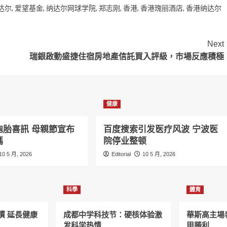
达尔
,
爱望基金
,
纳达尔网球学院
,
郑志刚
,
香港
,
香港瑰丽酒店
,
香港纳达尔
Next
瑞銀啟動盛捷住宿房地產信託買入評級，市場反應積極
健康
胞胎喜訊 母親節宣布
百度搜索引发医疗风波 宁波医
媽
院停业整顿
10 5 月, 2026
Editorial
10 5 月, 2026
科學
體育
慣 延長健康
成都中学科技节：硬核体验激
華斯高主場
发科学热情
甲勝利