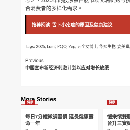
总之，2025年的胶原蛋白肽市场充满机遇
合消费者的多样化需求。
推荐阅读
舌下小疙瘩的原因及健康建议
Tags:
2025
,
Lumi
,
PQQ
,
Yep
,
五个女博士
,
华熙生物
,
姿美堂
Post
Previous
中国宣布新经济刺激计划以应对增长放缓
Navigation
More Stories
健康
健康
每日7分鐘微調習慣 延長健康壽
愷樂懷雙
命一年
晉升三寶