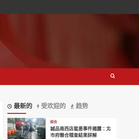
最新的
受欢迎的
趋势
綜合
誠品南西店鼠患事件揭露：北
市府聯合稽查結果詳解