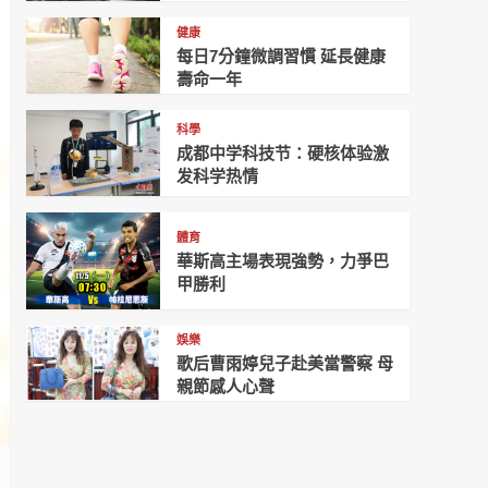
健康
每日7分鐘微調習慣 延長健康
壽命一年
科學
成都中学科技节：硬核体验激
发科学热情
體育
華斯高主場表現強勢，力爭巴
甲勝利
娛樂
歌后曹雨婷兒子赴美當警察 母
親節感人心聲