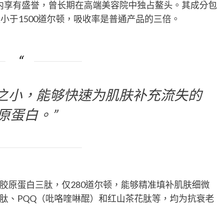
圈内享有盛誉，曾长期在高端美容院中独占鳌头。其成分包
量小于1500道尔顿，吸收率是普通产品的三倍。
之小，能够快速为肌肤补充流失的
原蛋白。”
胶原蛋白三肽，仅280道尔顿，能够精准填补肌肤细微
肽、PQQ（吡咯喹啉醌）和红山茶花肽等，均为抗衰老