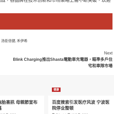
与挑战，各品牌在技术创新和市场策略上需不断突破，以迎
,
汤臣倍健
,
禾伊希
Next
Blink Charging推出Shasta電動車充電器，瞄準多戶住
宅和車隊市場
健康
胞胎喜訊 母親節宣布
百度搜索引发医疗风波 宁波医
媽
院停业整顿