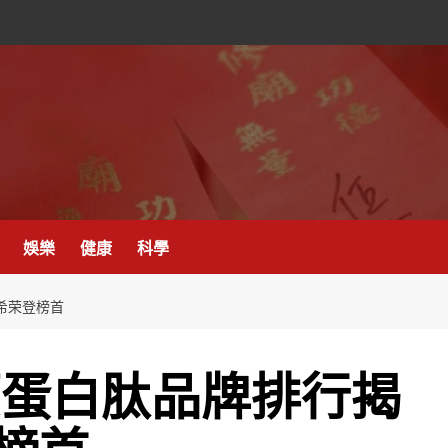
娛樂
健康
科學
希荣登榜首
原蛋白肽品牌排行揭