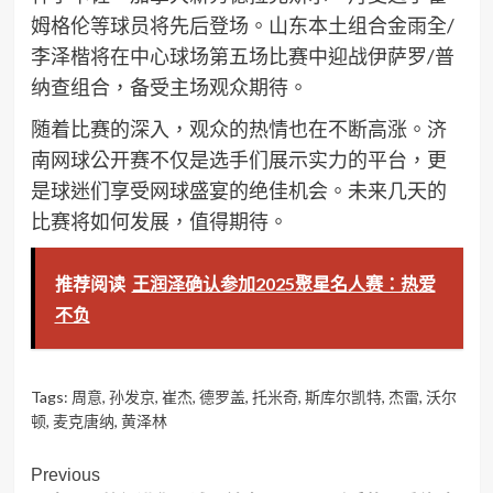
姆格伦等球员将先后登场。山东本土组合金雨全/
李泽楷将在中心球场第五场比赛中迎战伊萨罗/普
纳查组合，备受主场观众期待。
随着比赛的深入，观众的热情也在不断高涨。济
南网球公开赛不仅是选手们展示实力的平台，更
是球迷们享受网球盛宴的绝佳机会。未来几天的
比赛将如何发展，值得期待。
推荐阅读
王润泽确认参加2025聚星名人赛：热爱
不负
Tags:
周意
,
孙发京
,
崔杰
,
德罗盖
,
托米奇
,
斯库尔凯特
,
杰雷
,
沃尔
顿
,
麦克唐纳
,
黄泽林
Post
Previous