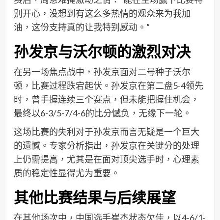
别开心，没想到有这么多热情的观众来为我加
油，这份支持真的让我特别感动。”
孙发京与沃尔顿的激烈对决
在另一场焦点战中，孙发京面对二号种子沃尔
顿，比赛过程跌宕起伏。孙发京在第二盘5-4领先
时，曾手握连续三个赛点，但未能把握住机会，
最终以6-3/5-7/4-6的比分憾负，无缘下一轮。
这场比赛的失利对于孙发京而言无疑是一个巨大
的遗憾。专家分析指出，孙发京在关键分的处理
上仍需提高，尤其是在面对顶尖选手时，心理素
质的稳定性显得尤为重要。
其他比赛结果与后续展望
在其他场次中，中国选手崔杰状态欠佳，以4-6/1-