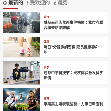
最新的
受欢迎的
趋势
綜合
誠品南西店鼠患事件揭露：北市府聯
合稽查結果詳解
健康
每日7分鐘微調習慣 延長健康壽命一
年
科學
成都中学科技节：硬核体验激发科学
热情
體育
華斯高主場表現強勢，力爭巴甲勝利