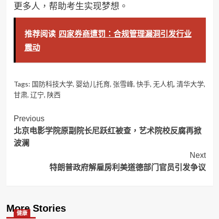
更多人，帮助考生实现梦想。
推荐阅读
四家券商遭罚：合规管理漏洞引发行业
震动
Tags:
国防科技大学
,
婴幼儿托育
,
张雪峰
,
快手
,
无人机
,
清华大学
,
甘肃
,
辽宁
,
陕西
Post
Previous
北京电影学院原副院长尼跃红被查，艺术院校反腐再掀
Navigation
波澜
Next
特朗普政府解雇房利美道德部门官员引发争议
More Stories
健康