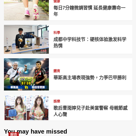
健康
每日7分鐘微調習慣 延長健康壽命一
年
科學
成都中学科技节：硬核体验激发科学
热情
體育
華斯高主場表現強勢，力爭巴甲勝利
娛樂
歌后曹雨婷兒子赴美當警察 母親節感
人心聲
You may have missed
綜合