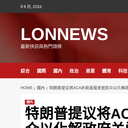
Skip
8 8 月, 2026
to
content
LONNEWS
最新快訊與熱門頭條
綜合
國際
國內
政治
商業
體育
科技
HOME
國內
特朗普提议将ACA补助直接发放民众以化解
國內
特朗普提议将A