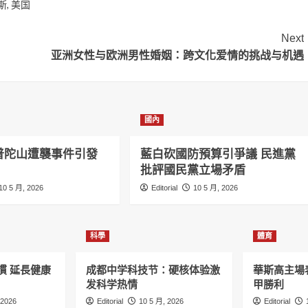
斯
,
美国
Next
亚洲女性与欧洲男性婚姻：跨文化爱情的挑战与机遇
國內
普陀山遭襲事件引發
藍白砍國防預算引爭議 民進黨
批評國民黨立場矛盾
10 5 月, 2026
Editorial
10 5 月, 2026
科學
體育
慣 延長健康
成都中学科技节：硬核体验激
華斯高主場
发科学热情
甲勝利
 2026
Editorial
10 5 月, 2026
Editorial