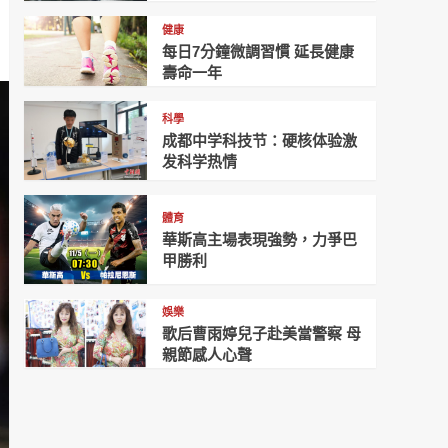
健康
每日7分鐘微調習慣 延長健康
壽命一年
科學
成都中学科技节：硬核体验激
发科学热情
體育
華斯高主場表現強勢，力爭巴
甲勝利
娛樂
歌后曹雨婷兒子赴美當警察 母
親節感人心聲