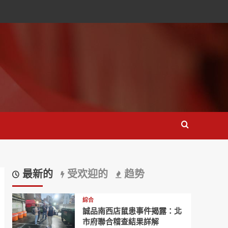
最新的
受欢迎的
趋势
綜合
誠品南西店鼠患事件揭露：北
市府聯合稽查結果詳解