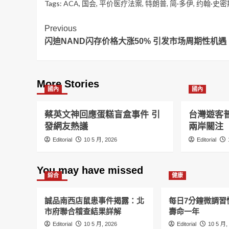
Tags:
ACA
,
国会
,
平价医疗法案
,
特朗普
,
简·多伊
,
约翰·史密
Post
Previous
闪迪NAND闪存价格大涨50% 引发市场周期性机遇
Navigation
More Stories
國內
國內
蔡英文神回應蛋糕盲盒事件 引
台灣遊客
發網友熱議
兩岸關注
Editorial
10 5 月, 2026
Editorial
You may have missed
綜合
健康
誠品南西店鼠患事件揭露：北
每日7分鐘微調習
市府聯合稽查結果詳解
壽命一年
Editorial
10 5 月, 2026
Editorial
10 5 月,